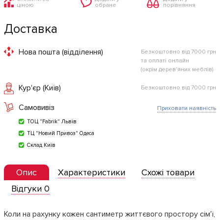
ціною
обране
порівняння
Доставка
Нова пошта (відділення)
Безкоштовно від 7000 грн
та оплаті онлайн
(окрім дерев'яних меблів)
Кур'єр (Київ)
Безкоштовно від 7000 грн
Самовивіз
Приховати наявність
ТОЦ "Fabrik" Львів
ТЦ "Новий Привоз" Одеса
Склад Київ
Опис
Характеристики
Схожі товари
Відгуки 0
Коли на рахунку кожен сантиметр життєвого простору сім'ї,