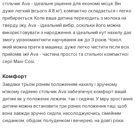
стільчик Ava - ідеальне рішення для економії місця. Він
дуже легкий (всього 4,8 кг), компактно складається і легко
прибирається. Коли ваша дитина переходить з молока на
тверду їжу, Ava - ідеальний вибір, оскільки його можна
використовувати з народження, а ідеальний кут нахилу дає
змогу урізноманітнити харчування аж до 3 років. Чохол,
який можна прати в машинці, дуже легко чистити після всіх
прийомів їжі! Ava - частина простої та стильної компактної
серії Maxi-Cosi.
Комфорт
Завдяки трьом різним положенням нахилу і зручному
м'якому сидінню стільчик Ava забезпечує комфорт вашій
дитині як у положенні лежачи, так і сидячи. У міру зростання
дитини можна встановити три різних положення таці, щоб
вона завжди зручно сиділа, насолоджуючись сімейним
сніданком, обідом, полуденком і вечерею, на довгі роки.