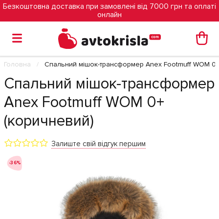
Безкоштовна доставка при замовлені від 7000 грн та оплаті
онлайн
Головна
Спальний мішок-трансформер Anex Footmuff WOM 0+
Спальний мішок-трансформер
Anex Footmuff WOM 0+
(коричневий)
Залиште свій відгук першим
-36%