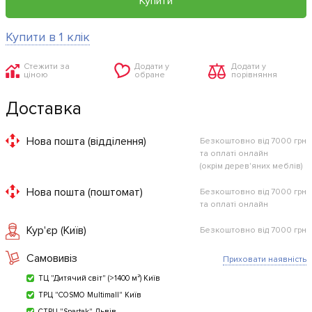
Купити
Купити в 1 клік
Стежити за
Додати у
Додати у
ціною
обране
порівняння
Доставка
Нова пошта (відділення)
Безкоштовно від 7000 грн
та оплаті онлайн
(окрім дерев'яних меблів)
Нова пошта (поштомат)
Безкоштовно від 7000 грн
та оплаті онлайн
Кур'єр (Київ)
Безкоштовно від 7000 грн
Самовивіз
Приховати наявність
ТЦ "Дитячий світ" (>1400 м²) Київ
ТРЦ "COSMO Multimall" Київ
СТРЦ "Spartak" Львів