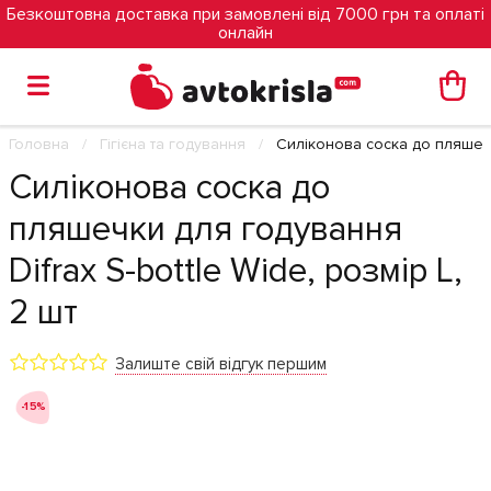
Безкоштовна доставка при замовлені від 7000 грн та оплаті
онлайн
Головна
Гігієна та годування
Силіконова соска до пляшечки
Силіконова соска до
пляшечки для годування
Difrax S-bottle Wide, розмір L,
2 шт
Залиште свій відгук першим
-15%