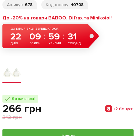
Артикул:
678
Код товару:
40708
До -20% на товари BABOO, Difrax та Minikoioi!
до кінця акції залишилося:
22
09
59
31
днів
годин
хвилин
секунд
Є в наявності
266 грн
+2 бонуси
312 грн