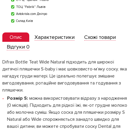
ТОЦ "Fabrik" Львів
Avtokrisla.com Дніпро
Склад Київ
Опис
Характеристики
Схожі товари
Відгуки 0
Difrax Bottle Teat Wide Natural підходить для широкої
дитячої пляшечки S-baby і має шовковисто-м’яку соску, яка
нагадує груди матері. Це ідеально полегшує змішане
вигодовування, ротаційне вигодовування та годування з
пляшечки.
Розмір S:
можна використовувати відразу з народження
(0 місяців). Підходить для рідкої їжі, як-от грудне молоко
або молочна суміш. Якщо соска для пляшечки розміру S
Natural або Wide спорожняється занадто швидко для
вашої дитини, ви можете спробувати соску Dental для