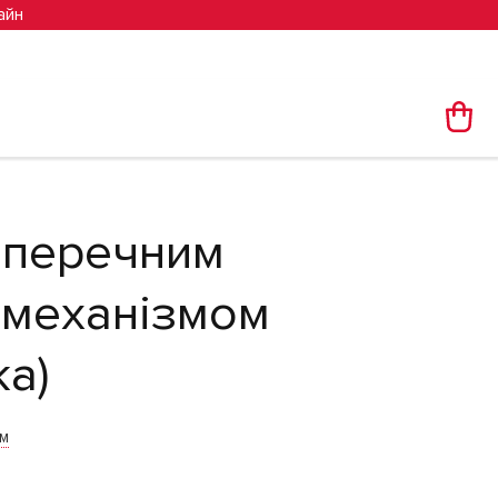
айн
оперечним
 механізмом
ка)
им