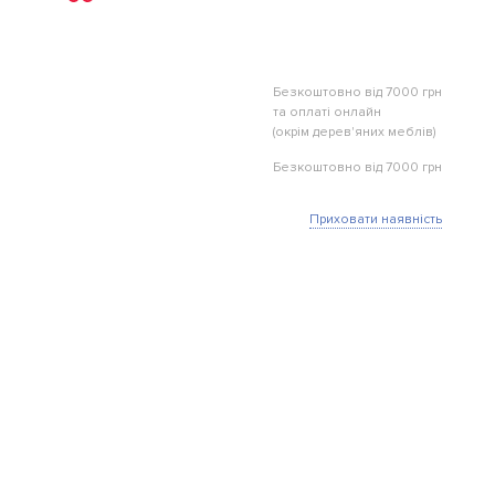
Безкоштовно від 7000 грн
та оплаті онлайн
(окрім дерев'яних меблів)
Безкоштовно від 7000 грн
Приховати наявність