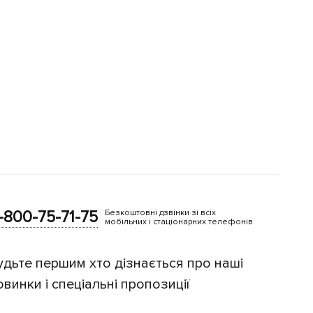
-800-75-71-75
Безкоштовні дзвінки зі всіх
мобільних і стаціонарних телефонів
удьте першим хто дізнається про наші
овинки і спеціальні пропозиції