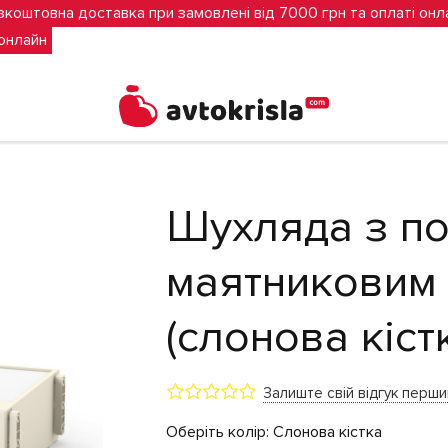
зкоштовна доставка при замовлені від 7000 грн та оплаті онл
 онлайн
м (слонова кістка)
Шухляда з п
маятниковим
(слонова кіст
Залиште свій відгук перш
Оберіть колір:
Слонова кістка