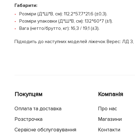
Габарити:
Розміри (Д*Ш*В, см): 112,2*57,7*21,6 (±0,3).
Розміри упаковки (Д*Ш*В, см): 132*60*7 (±1).
Вага (нетто/брутто, кг): 16,3 / 19,1 (±3).
Підходить до наступних моделей ліжечок Верес: ЛД 3, Л
Покупцям
Компанія
Оплата та доставка
Про нас
Розстрочка
Магазини
Сервісне обслуговування
Контакти