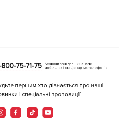
-800-75-71-75
Безкоштовні дзвінки зі всіх
мобільних і стаціонарних телефонів
удьте першим хто дізнається про наші
овинки і спеціальні пропозиції