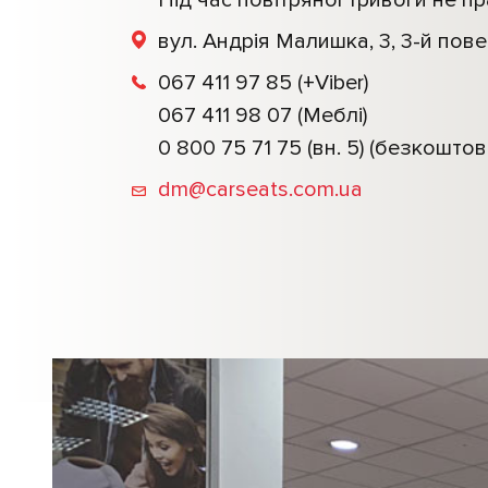
Під час повітряної тривоги не п
вул. Андрія Малишка, 3, 3-й пов
067 411 97 85
(+Viber)
067 411 98 07 (Меблі)
0 800 75 71 75 (вн. 5)
(безкоштов
dm@carseats.com.ua