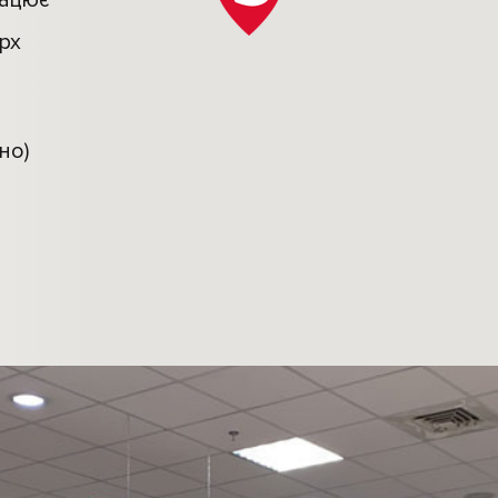
рацює
ерх
но)