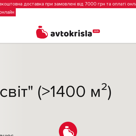
зкоштовна доставка при замовлені від 7000 грн та оплаті онл
 онлайн
віт" (>1400 м²)