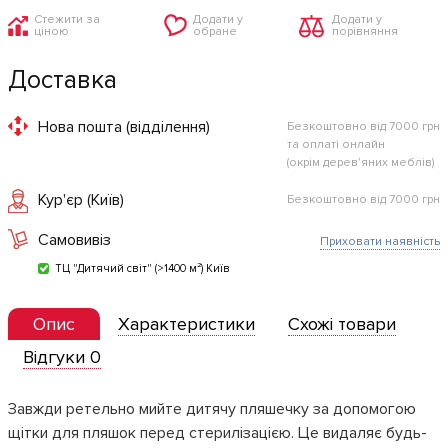
Стежити за
Додати у
Додати у
ціною
обране
порівняння
Доставка
Нова пошта (відділення)
Безкоштовно від 7000 грн
та оплаті онлайн
(окрім дерев'яних меблів)
Кур'єр (Київ)
Безкоштовно від 7000 грн
Самовивіз
Приховати наявність
ТЦ "Дитячий світ" (>1400 м²) Київ
Опис
Характеристики
Схожі товари
Відгуки 0
Завжди ретельно мийте дитячу пляшечку за допомогою
щітки для пляшок перед стерилізацією. Це видаляє будь-