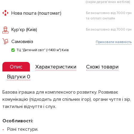
(окрім дерев'яних меблів)
Нова пошта (поштомат)
Безкоштовно від 7000 грн
та оплаті онлайн
Кур'єр (Київ)
Безкоштовно від 7000 грн
Самовивіз
Приховати наявність
ТЦ "Дитячий світ" (>1400 м²) Київ
Опис
Характеристики
Схожі товари
Відгуки 0
Базова іграшка для комплексного розвитку. Розвиває
комунікацію (підходить для спільних ігор), органи чуття і зір,
тактильні відчуття і слух.
Особливості:
Різні текстури.