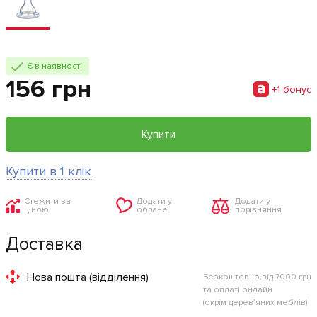
Є в наявності
156 грн
+1 бонус
Купити
Купити в 1 клік
Стежити за
Додати у
Додати у
ціною
обране
порівняння
Доставка
Нова пошта (відділення)
Безкоштовно від 7000 грн
та оплаті онлайн
(окрім дерев'яних меблів)