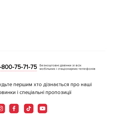
-800-75-71-75
Безкоштовні дзвінки зі всіх
мобільних і стаціонарних телефонів
удьте першим хто дізнається про наші
овинки і спеціальні пропозиції