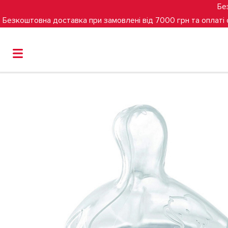
Бе
Безкоштовна доставка при замовлені від 7000 грн та оплаті
Головна
Гігієна та годування
Соска силіконова Bebe 