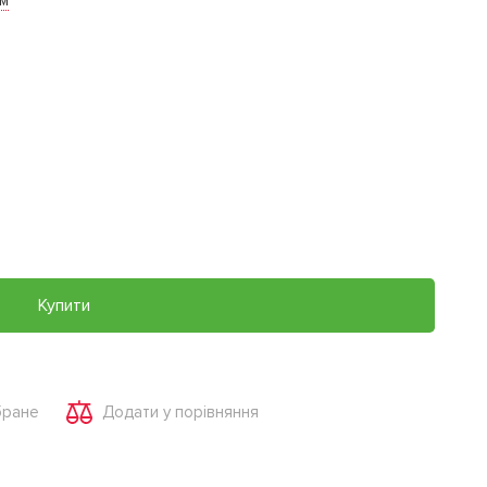
им
Купити
бране
Додати у порівняння