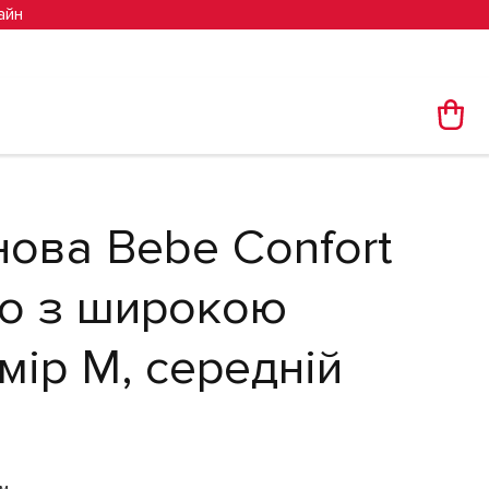
айн
тік, 2 шт
нова Bebe Confort
io з широкою
мір M, середній