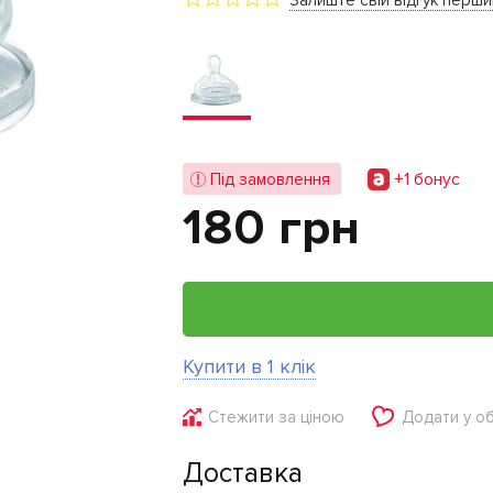
Залиште свій відгук перш
+1 бонус
Під замовлення
180 грн
Купити в 1 клік
Стежити за ціною
Додати у о
Доставка