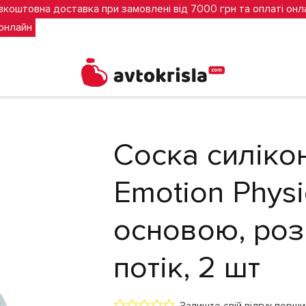
зкоштовна доставка при замовлені від 7000 грн та оплаті онл
 онлайн
Confort Emotion Physio з широкою основою, розмір M, середній по
Соска силіко
Emotion Phys
основою, роз
потік, 2 шт