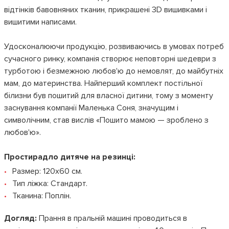
відтінків бавовняних тканин, прикрашені 3D вишивками і
вишитими написами.
Удосконалюючи продукцію, розвиваючись в умовах потреб
сучасного ринку, компанія створює неповторні шедеври з
турботою і безмежною любов'ю до немовлят, до майбутніх
мам, до материнства. Найперший комплект постільної
білизни був пошитий для власної дитини, тому з моменту
заснування компанії Маленька Соня, значущим і
символічним, став вислів «Пошито мамою — зроблено з
любов'ю».
Простирадло дитяче на резинці:
Размер: 120х60 см.
Тип ліжка: Стандарт.
Тканина: Поплін.
Догляд:
Прання в пральній машині проводиться в