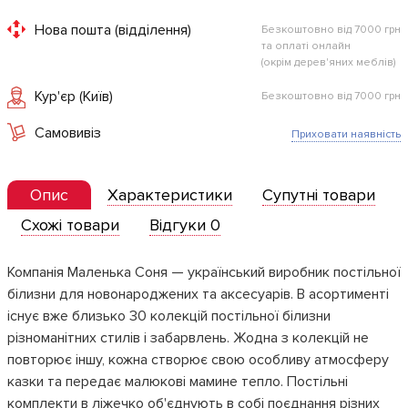
Нова пошта (відділення)
Безкоштовно від 7000 грн
та оплаті онлайн
(окрім дерев'яних меблів)
Кур'єр (Київ)
Безкоштовно від 7000 грн
Самовивіз
Приховати наявність
Опис
Характеристики
Супутні товари
Схожі товари
Відгуки 0
Компанія Маленька Соня — український виробник постільної
білизни для новонароджених та аксесуарів. В асортименті
існує вже близько 30 колекцій постільної білизни
різноманітних стилів і забарвлень. Жодна з колекцій не
повторює іншу, кожна створює свою особливу атмосферу
казки та передає малюкові мамине тепло. Постільні
комплекти в ліжечко об'єднують в собі поєднання різних