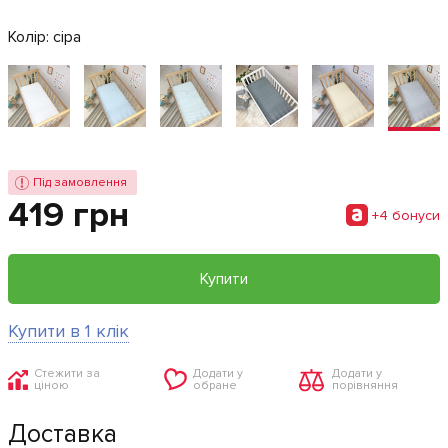
Колір:
сіра
Під замовлення
419 грн
+4 бонуси
Купити
Купити в 1 клік
Стежити за
Додати у
Додати у
ціною
обране
порівняння
Доставка