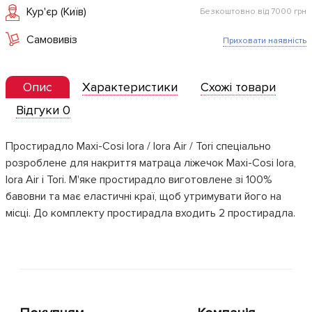
Кур'єр (Київ)
Безкоштовно від 7000 грн
Самовивіз
Приховати наявність
Опис
Характеристики
Схожі товари
Відгуки 0
Простирадло Maxi-Cosi Iora / Iora Air / Tori спеціально
розроблене для накриття матраца ліжечок Maxi-Cosi Iora,
Iora Air і Tori. М'яке простирадло виготовлене зі 100%
бавовни та має еластичні краї, щоб утримувати його на
місці. До комплекту простирадла входить 2 простирадла.