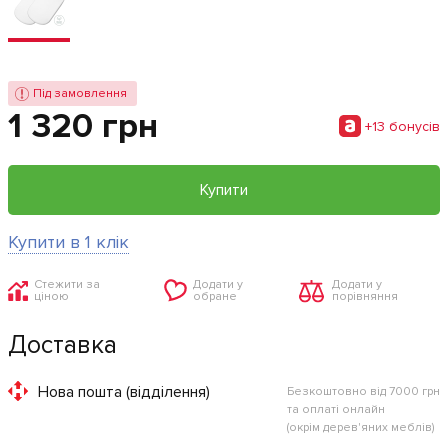
Під замовлення
1 320 грн
+13 бонусiв
Купити
Купити в 1 клік
Стежити за
Додати у
Додати у
ціною
обране
порівняння
Доставка
Нова пошта (відділення)
Безкоштовно від 7000 грн
та оплаті онлайн
(окрім дерев'яних меблів)