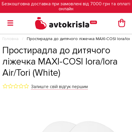
Безкоштовна доставка при замовлені від 7000 грн та оплаті
онлайн
Головна
Простирадла до дитячого ліжечка MAXI-COSI Iora/Iora A
Простирадла до дитячого
ліжечка MAXI-COSI Iora/Iora
Air/Tori (White)
Залиште свій відгук першим