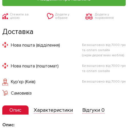
Стежити за
Додати у
Додати у
ціною
обране
порівняння
Доставка
Нова пошта (відділення)
Безкоштовно від 7000 грн
та оплаті онлайн
(окрім дерев'яних меблів)
Нова пошта (поштомат)
Безкоштовно від 7000 грн
та оплаті онлайн
Кур'єр (Київ)
Безкоштовно від 7000 грн
Самовивіз
Опис
Характеристики
Відгуки 0
Опис: