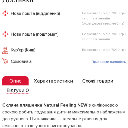
Доставка
Нова пошта (відділення)
Безкоштовно від 7000 грн
та оплаті онлайн
(окрім дерев'яних меблів)
Нова пошта (поштомат)
Безкоштовно від 7000 грн
та оплаті онлайн
Кур'єр (Київ)
Безкоштовно від 7000 грн
Самовивіз
Приховати наявність
Опис
Характеристики
Схожі товари
Відгуки 0
Скляна пляшечка Natural Feeling NEW
з силіконовою
соскою робить годування дитини максимально наближеним
до грудного. Ця пляшечка — ідеальне рішення для
змішаного та штучного вигодовування.