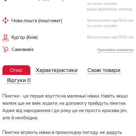
та оплаті онлайн
(окрім дерев'яних меблів)
Нова пошта (поштомат)
Безкоштовно від 7000 грн
та оплаті онлайн
Кур'єр (Київ)
Безкоштовно від 7000 грн
Самовивіз
Приховати наявність
Опис
Характеристики
Схожі товари
Відгуки 0
Пінетки - це перше взуття на маленькі ніжки. Навіть якщо
малюк ще не вміє ходити, на допомогу прийдуть пінетки.
Адже від народження і до року це не просто красива річ,
але й необхідна.
Пінетки зігріють ніжки в прохолодну погоду, не дадуть