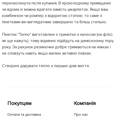
переохолонути після купання. В прохолодному приміщенні
чи вдома іх можна вдягати замість шкарпеток. Якщо ваш
комбінезон чи ромпер з відкритою стопою, то саме з
пінетками він виглядатиме завершено та більш стильно.
Пінетки "Torino" виготовлені з тринитки з начосом (на флісі,
як ще кажуть), тому відмінно підійдуть на демісезонну пору
року. За рахунок резиночки добре тримаються на ніжках і
не сповзуть навіть якщо малюк активно повзає.
Створені дарувати тепло з перших днів життя.
Покупцям
Компанія
Оплата та доставка
Про нас