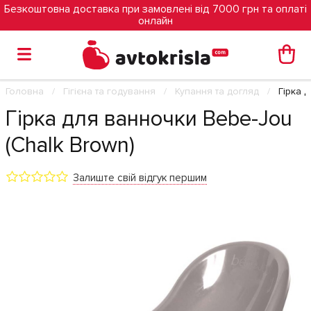
Безкоштовна доставка при замовлені від 7000 грн та оплаті
онлайн
Головна
Гігієна та годування
Купання та догляд
Гірка 
Гірка для ванночки Bebe-Jou
(Chalk Brown)
Залиште свій відгук першим