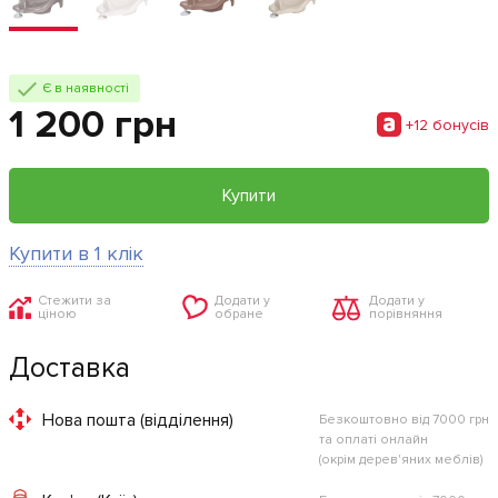
Є в наявності
1 200 грн
+12 бонусiв
Купити
Купити в 1 клік
Стежити за
Додати у
Додати у
ціною
обране
порівняння
Доставка
Нова пошта (відділення)
Безкоштовно від 7000 грн
та оплаті онлайн
(окрім дерев'яних меблів)