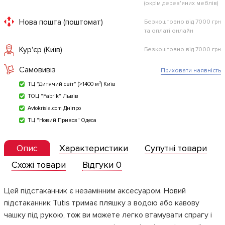
(окрім дерев'яних меблів)
Нова пошта (поштомат)
Безкоштовно від 7000 грн
та оплаті онлайн
Кур'єр (Київ)
Безкоштовно від 7000 грн
Самовивіз
Приховати наявність
ТЦ "Дитячий світ" (>1400 м²) Київ
ТОЦ "Fabrik" Львів
Avtokrisla.com Дніпро
ТЦ "Новий Привоз" Одеса
Опис
Характеристики
Супутні товари
Схожі товари
Відгуки 0
Цей підстаканник є незамінним аксесуаром. Новий
підстаканник Tutis тримає пляшку з водою або кавову
чашку під рукою, тож ви можете легко втамувати спрагу і