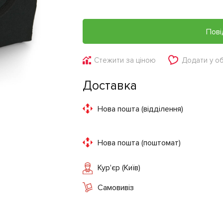
Пові
Стежити за ціною
Додати у о
Доставка
Нова пошта (відділення)
Нова пошта (поштомат)
Кур'єр (Київ)
Самовивіз