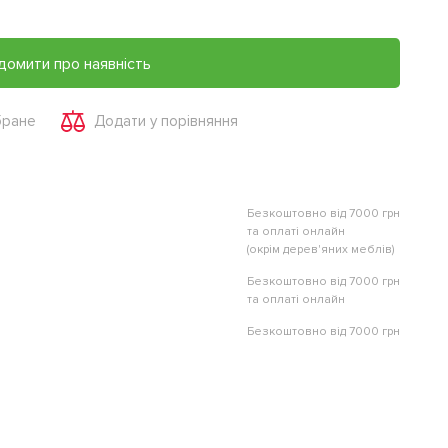
домити про наявність
бране
Додати у порівняння
Безкоштовно від 7000 грн
та оплаті онлайн
(окрім дерев'яних меблів)
Безкоштовно від 7000 грн
та оплаті онлайн
Безкоштовно від 7000 грн