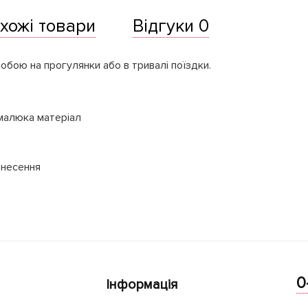
хожі товари
Відгуки 0
бою на прогулянки або в тривалі поїздки.
 малюка матеріал
енесення
0
Інформація