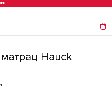
айн
 матрац Hauck
им