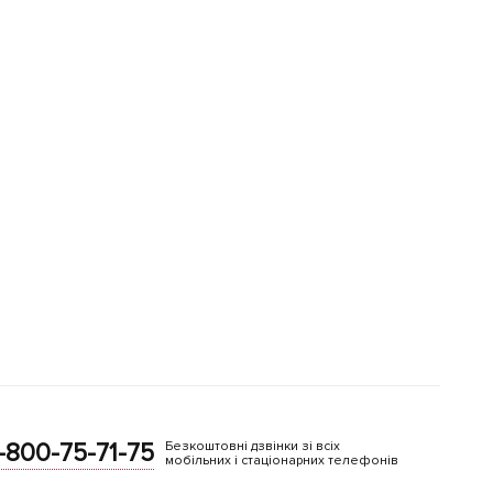
-800-75-71-75
Безкоштовні дзвінки зі всіх
мобільних і стаціонарних телефонів