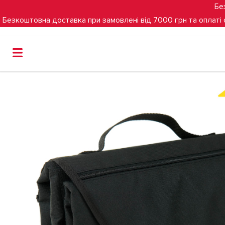
Бе
Безкоштовна доставка при замовлені від 7000 грн та оплаті
Головна
Пеленальний матрац Hauck Change Me