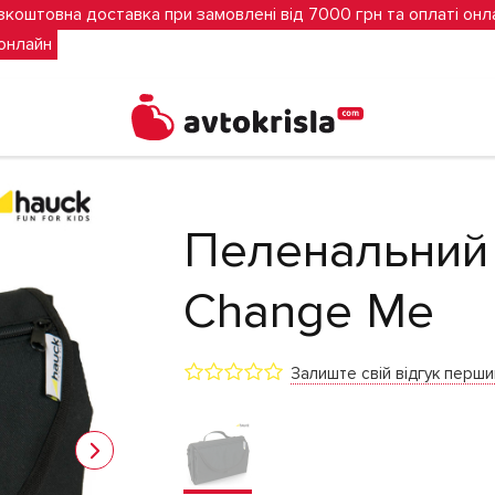
зкоштовна доставка при замовлені від 7000 грн та оплаті онл
 онлайн
Пеленальний
Change Me
Залиште свій відгук перш