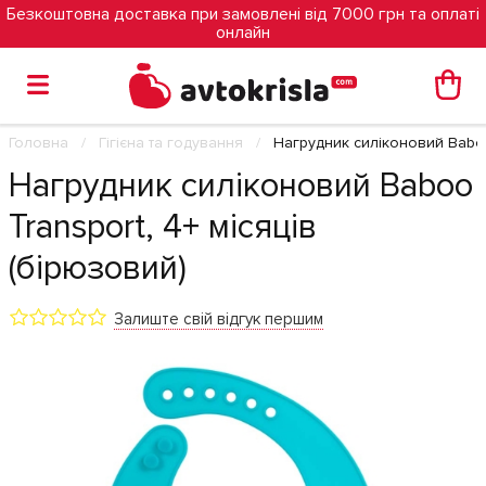
Безкоштовна доставка при замовлені від 7000 грн та оплаті
онлайн
Головна
Гігієна та годування
Нагрудник силіконовий Baboo 
Нагрудник силіконовий Baboo
Transport, 4+ місяців
(бірюзовий)
Залиште свій відгук першим