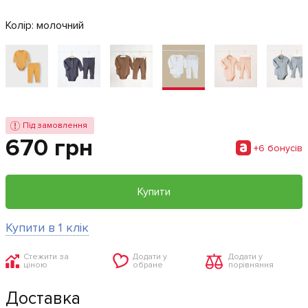
Колір:
молочний
Під замовлення
670 грн
+6 бонусiв
Купити
Купити в 1 клік
Стежити за
Додати у
Додати у
ціною
обране
порівняння
Доставка