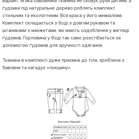
варіант. М'яка бавовняна тканина не сковує рухи дитини, а
ґудзики під натуральне дерево роблять комплект
стильним та екологічним. Вся краса у його мінімалізмі.
Комплект складається з боді з довгим рукавом та
штаниками з манжетами, які мають оздоблення у вигляді
ґудзиків. Горловина у боді так само розстібається за
допомогою ґудзиків для зручності одягання.
Тканина в комплекті дуже приємна до тіла, зроблена з
бавовни та нагадує «локшину».