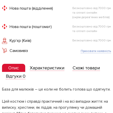
Нова пошта (відділення)
Безкоштовно від 7000 грн
та оплаті онлайн
(окрім дерев'яних меблів)
Нова пошта (поштомат)
Безкоштовно від 7000 грн
та оплаті онлайн
Кур'єр (Київ)
Безкоштовно від 7000 грн
Самовивіз
Приховати наявність
Опис
Характеристики
Схожі товари
Відгуки 0
База для малюків – це коли не болить голова що одягнути.
Цей костюм і справді практичний і на всі випадки життя: на
виписку, хрестини, як піддів, на прогулянку чи домашній