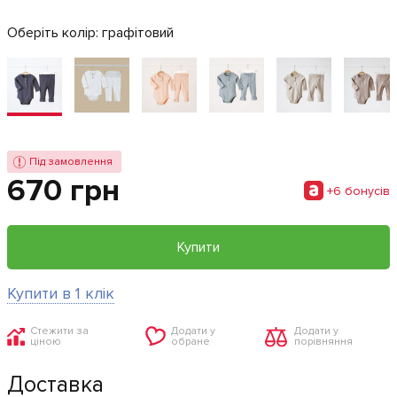
Оберіть колір:
графітовий
Під замовлення
670 грн
+6 бонусiв
Купити
Купити в 1 клік
Стежити за
Додати у
Додати у
ціною
обране
порівняння
Доставка