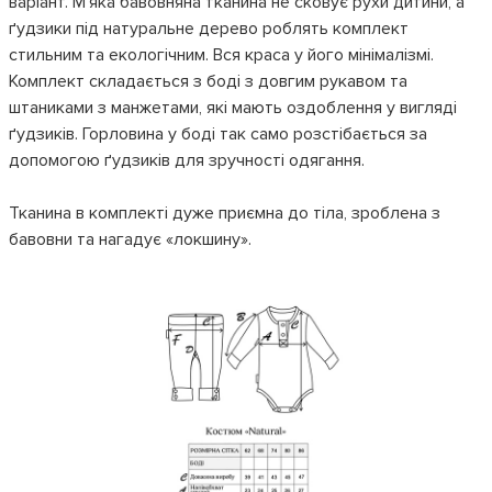
варіант. М'яка бавовняна тканина не сковує рухи дитини, а
ґудзики під натуральне дерево роблять комплект
стильним та екологічним. Вся краса у його мінімалізмі.
Комплект складається з боді з довгим рукавом та
штаниками з манжетами, які мають оздоблення у вигляді
ґудзиків. Горловина у боді так само розстібається за
допомогою ґудзиків для зручності одягання.
Тканина в комплекті дуже приємна до тіла, зроблена з
бавовни та нагадує «локшину».