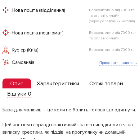
Нова пошта (відділення)
Безкоштовно від 7000 грн
та оплаті онлайн
(окрім дерев'яних меблів)
Нова пошта (поштомат)
Безкоштовно від 7000 грн
та оплаті онлайн
Кур'єр (Київ)
Безкоштовно від 7000 грн
Самовивіз
Приховати наявність
Опис
Характеристики
Схожі товари
Відгуки 0
База для малюків – це коли не болить голова що одягнути.
Цей костюм і справді практичний і на всі випадки життя: на
виписку, хрестини, як піддів, на прогулянку чи домашній