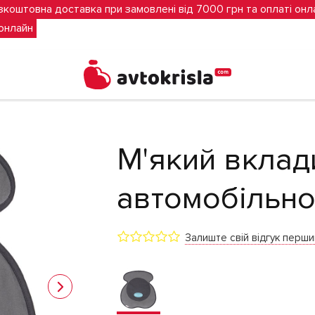
зкоштовна доставка при замовлені від 7000 грн та оплаті онл
 онлайн
nchkin
М'який вклад
автомобільно
Залиште свій відгук перш