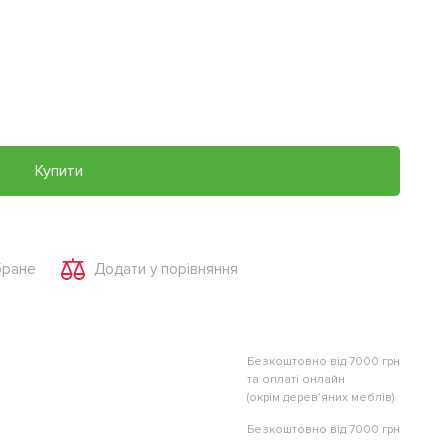
Купити
бране
Додати у порівняння
Безкоштовно від 7000 грн
та оплаті онлайн
(окрім дерев'яних меблів)
Безкоштовно від 7000 грн