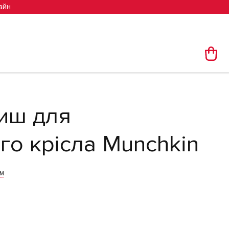
айн
иш для
го крісла Munchkin
им