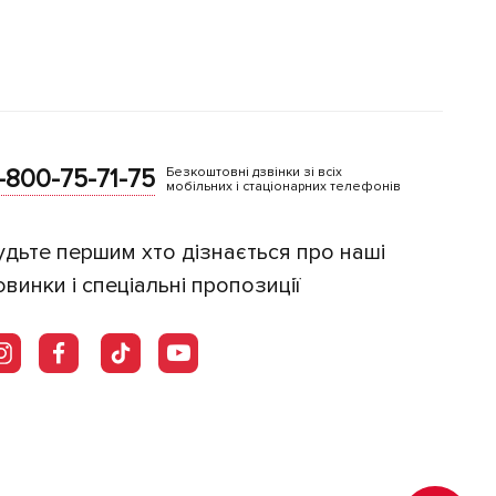
-800-75-71-75
Безкоштовні дзвінки зі всіх
мобільних і стаціонарних телефонів
удьте першим хто дізнається про наші
овинки і спеціальні пропозиції