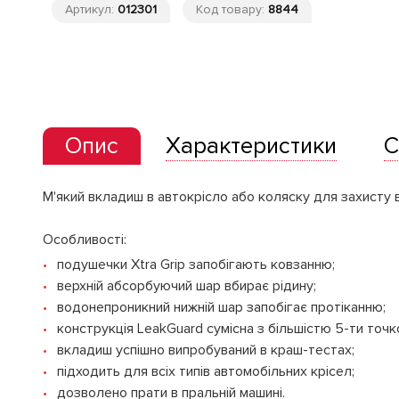
Артикул:
012301
Код товару:
8844
Опис
Характеристики
С
М'який вкладиш в автокрісло або коляску для захисту 
Особливості:
подушечки Xtra Grip запобігають ковзанню;
верхній абсорбуючий шар вбирає рідину;
водонепроникний нижній шар запобігає протіканню;
конструкція LeakGuard сумісна з більшістю 5-ти точк
вкладиш успішно випробуваний в краш-тестах;
підходить для всіх типів автомобільних крісел;
дозволено прати в пральній машині.