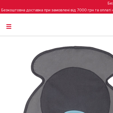
Бе
Безкоштовна доставка при замовлені від 7000 грн та оплаті
Головна
М'який вкладиш для автомобільного крісла Mu