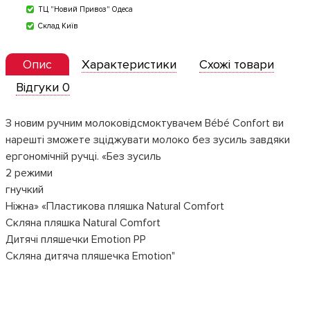
ТЦ "Новий Привоз" Одеса
Склад Київ
Опис
Характеристики
Схожі товари
Відгуки 0
З новим ручним молоковідсмоктувачем Bébé Confort ви
нарешті зможете зціджувати молоко без зусиль завдяки
ергономічній ручці. «Без зусиль
2 режими
гнучкий
Ніжна» «Пластикова пляшка Natural Comfort
Скляна пляшка Natural Comfort
Дитячі пляшечки Emotion PP
Скляна дитяча пляшечка Emotion"