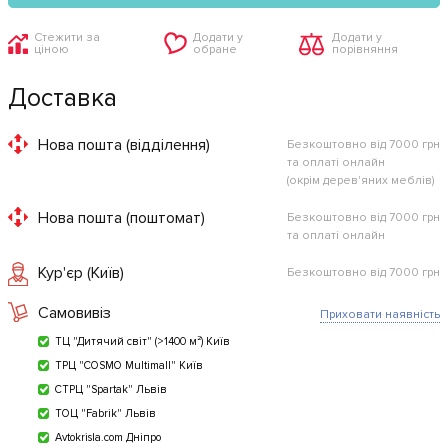
Стежити за
Додати у
Додати у
ціною
обране
порівняння
Доставка
Нова пошта (відділення)
Безкоштовно від 7000 грн
та оплаті онлайн
(окрім дерев'яних меблів)
Нова пошта (поштомат)
Безкоштовно від 7000 грн
та оплаті онлайн
Кур'єр (Київ)
Безкоштовно від 7000 грн
Самовивіз
Приховати наявність
ТЦ "Дитячий світ" (>1400 м²) Київ
ТРЦ "COSMO Multimall" Київ
СТРЦ "Spartak" Львів
ТОЦ "Fabrik" Львів
Avtokrisla.com Дніпро