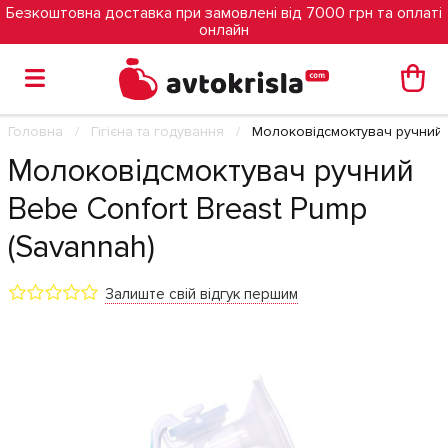
Безкоштовна доставка при замовлені від 7000 грн та оплаті
онлайн
Головна
Гігієна та годування
Молоковідсмоктувач ручний B
Молоковідсмоктувач ручний
Bebe Confort Breast Pump
(Savannah)
Залиште свій відгук першим