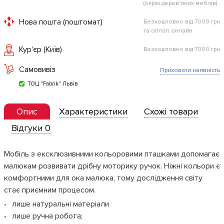
(окрім дерев'яних меблів)
Нова пошта (поштомат)
Безкоштовно від 7000 грн
та оплаті онлайн
Кур'єр (Київ)
Безкоштовно від 7000 грн
Самовивіз
Приховати наявність
ТОЦ "Fabrik" Львів
Опис
Характеристики
Схожі товари
Відгуки 0
Мобіль з ексклюзивними кольоровими пташками допомагає
малюкам розвивати дрібну моторику ручок. Ніжні кольори є
комфортними для ока малюка, тому дослідження світу
стає приємним процесом.
лише натуральні матеріали
лише ручна робота;