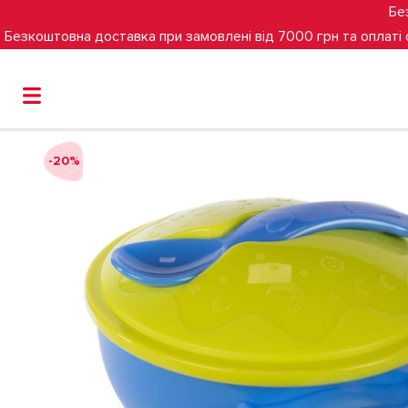
Бе
Безкоштовна доставка при замовлені від 7000 грн та оплаті
Головна
Гігієна та годування
Мисочка Baboo з основ
-20%