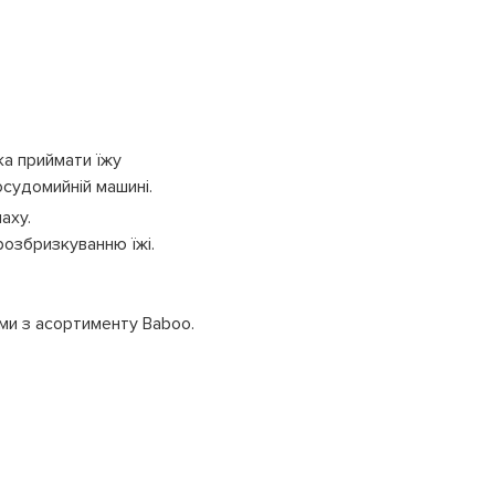
ка приймати їжу
осудомийній машині.
аху.
розбризкуванню їжі.
ми з асортименту Baboo.