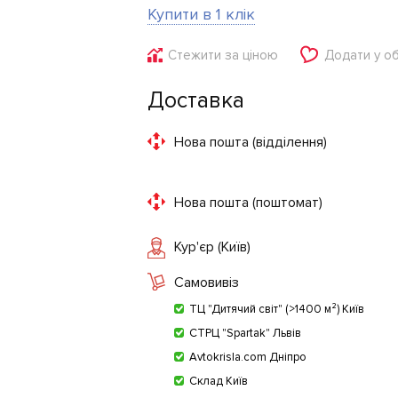
Купити в 1 клік
Стежити за ціною
Додати у о
Доставка
Нова пошта (відділення)
Нова пошта (поштомат)
Кур'єр (Київ)
Самовивіз
ТЦ "Дитячий світ" (>1400 м²) Київ
СТРЦ "Spartak" Львів
Avtokrisla.com Дніпро
Склад Київ