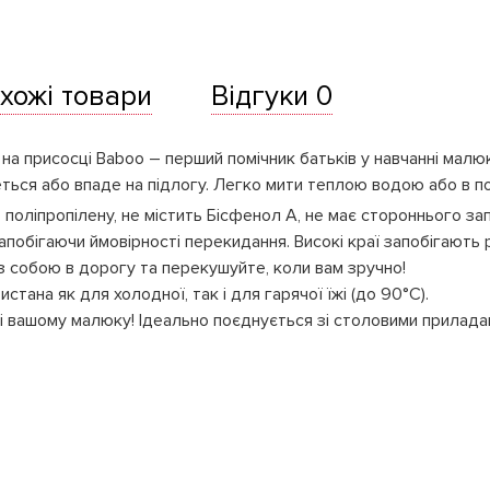
хожі товари
Відгуки 0
а присосці Baboo – перший помічник батьків у навчанні малю
еться або впаде на підлогу. Легко мити теплою водою або в п
поліпропілену, не містить Бісфенол А, не має стороннього зап
запобігаючи ймовірності перекидання. Високі краї запобігають 
із собою в дорогу та перекушуйте, коли вам зручно!
тана як для холодної, так і для гарячої їжі (до 90°C).
ші вашому малюку! Ідеально поєднується зі столовими прилада