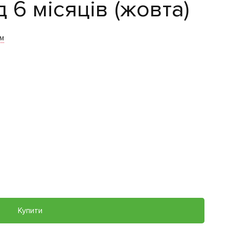
 6 місяців (жовта)
им
Купити