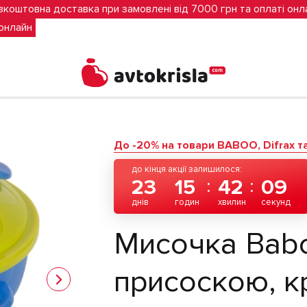
зкоштовна доставка при замовлені від 7000 грн та оплаті онл
 онлайн
ою-присоскою, кришкою та ложечкою, від 6 місяців (жовта)
До -20% на товари BABOO, Difrax та 
до кінця акції залишилося:
23
15
42
09
днів
годин
хвилин
секунд
Мисочка Babo
присоскою, к