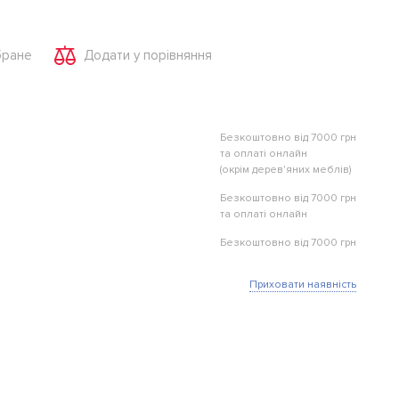
бране
Додати у порівняння
Безкоштовно від 7000 грн
та оплаті онлайн
(окрім дерев'яних меблів)
Безкоштовно від 7000 грн
та оплаті онлайн
Безкоштовно від 7000 грн
Приховати наявність