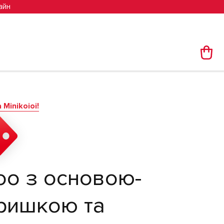
айн
Minikoioi!
o з основою-
ришкою та