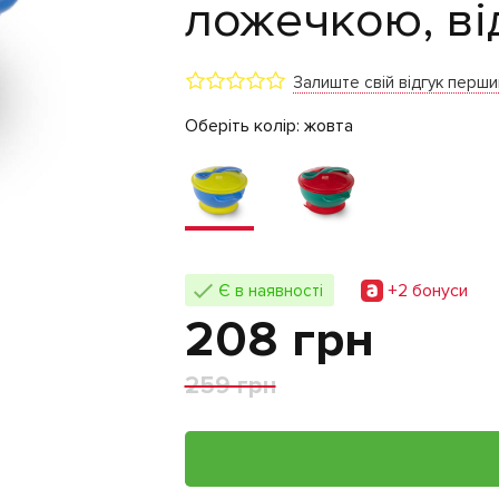
ложечкою, від
Залиште свій відгук перш
Оберіть колір:
жовта
+2 бонуси
Є в наявності
208 грн
259 грн