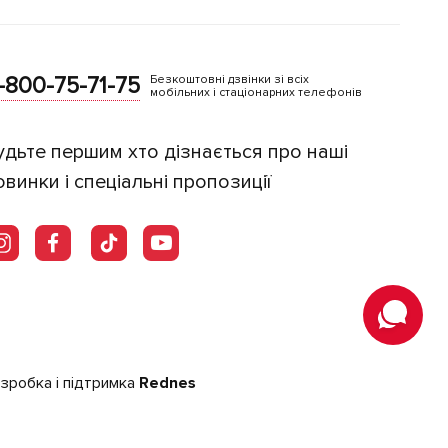
-800-75-71-75
Безкоштовні дзвінки зі всіх
мобільних і стаціонарних телефонів
удьте першим хто дізнається про наші
овинки і спеціальні пропозиції
зробка і підтримка
Rednes