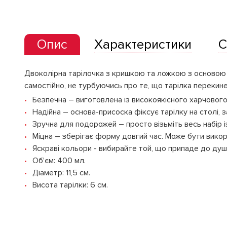
Опис
Характеристики
С
Двоколірна тарілочка з кришкою та ложкою з основою н
самостійно, не турбуючись про те, що тарілка перекин
Безпечна – виготовлена із високоякісного харчового 
Надійна – основа-присоска фіксує тарілку на столі, 
Зручна для подорожей – просто візьміть весь набір 
Міцна – зберігає форму довгий час. Може бути викорис
Яскраві кольори - вибирайте той, що припаде до ду
Об'єм: 400 мл.
Діаметр: 11,5 см.
Висота тарілки: 6 см.