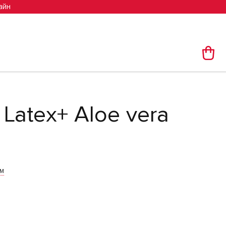
айн
Latex+ Aloe vera
м
им