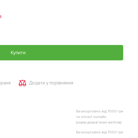
в
Купити
бране
Додати у порівняння
Безкоштовно від 7000 грн
та оплаті онлайн
(окрім дерев'яних меблів)
Безкоштовно від 7000 грн