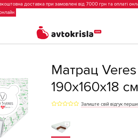
зкоштовна доставка при замовлені від 7000 грн та оплаті онл
 онлайн
Матрац Veres 
190х160х18 с
Залиште свій відгук перш