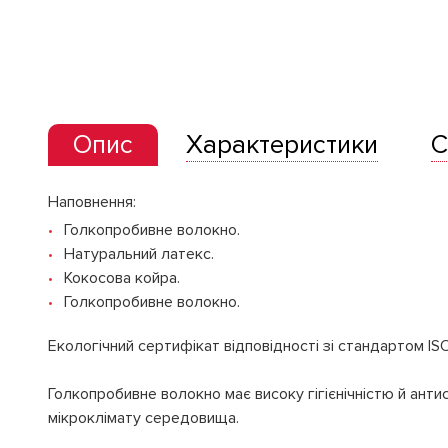
Опис
Характеристики
С
Наповнення:
Голкопробивне волокно.
Натуральний латекс.
Кокосова койра.
Голкопробивне волокно.
Екологічний сертифікат відповідності зі стандартом IS
Голкопробивне волокно має високу гігієнічністю й ант
мікроклімату середовища.