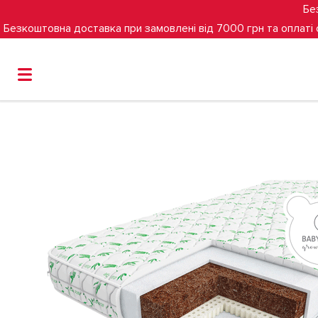
Бе
Безкоштовна доставка при замовлені від 7000 грн та оплаті
Головна
Матрац Veres Latex+ Aloe vera 190х160х18 см