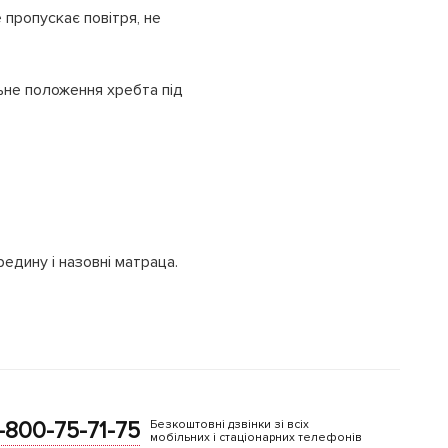
пропускає повітря, не
ьне положення хребта під
едину і назовні матраца.
-800-75-71-75
Безкоштовні дзвінки зі всіх
мобільних і стаціонарних телефонів