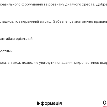
правильного формування та розвитку дитячого хребта. Добре 
о відновлює первинний вигляд. Забезпечує анатомічно правил
 антибактеріальний:
востями
охла, а також дозволяє уникнути попадання мікрочастинок всер
0
Інформація