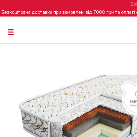
Бе
Безкоштовна доставка при замовлені від 7000 грн та оплаті
Головна
Матрац Veres Gel latex+ Organic 200х80х10 см