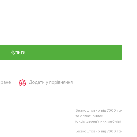
Купити
бране
Додати у порівняння
Безкоштовно від 7000 грн
та оплаті онлайн
(окрім дерев'яних меблів)
Безкоштовно від 7000 грн