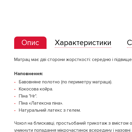
Опис
Характеристики
С
Матрац має дві сторони жорсткості: середню і підвище
Наповнення:
Бавовняне полотно (по периметру матраца).
Кокосова койра.
Піна "Hr".
Піна «Латексна піна».
Натуральний латекс з гелем.
Чохол на блискавці, простьобаний трикотаж з вмістом орг
уникнути попадання мікрочастинок всередину і назовні