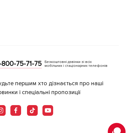
-800-75-71-75
Безкоштовні дзвінки зі всіх
мобільних і стаціонарних телефонів
удьте першим хто дізнається про наші
овинки і спеціальні пропозиції