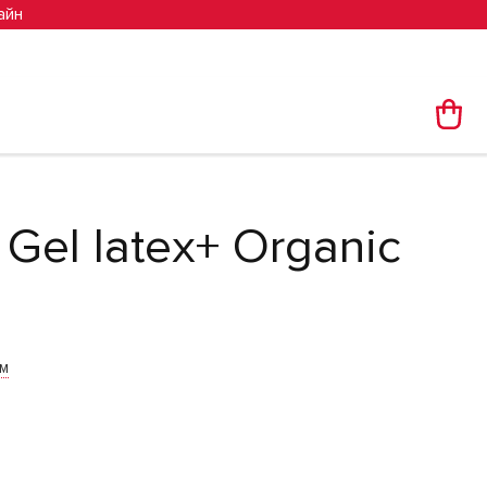
айн
Gel latex+ Organic
им