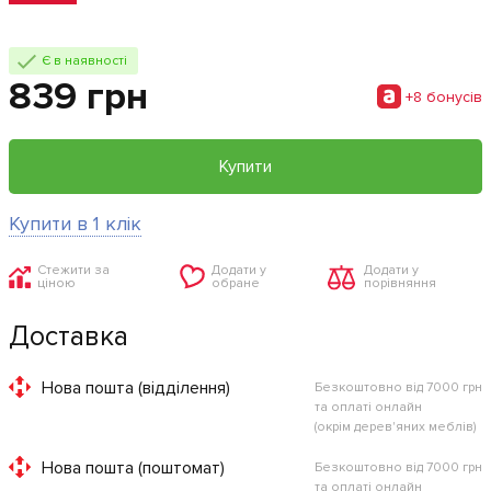
Є в наявності
839 грн
+8 бонусiв
Купити
Купити в 1 клік
Стежити за
Додати у
Додати у
ціною
обране
порівняння
Доставка
Нова пошта (відділення)
Безкоштовно від 7000 грн
та оплаті онлайн
(окрім дерев'яних меблів)
Нова пошта (поштомат)
Безкоштовно від 7000 грн
та оплаті онлайн