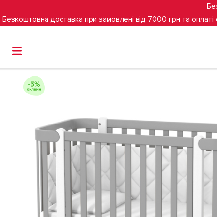
Бе
Безкоштовна доставка при замовлені від 7000 грн та оплаті
Головна
Дитяче ліжко Верес ЛД 5 Монако (графітово-б