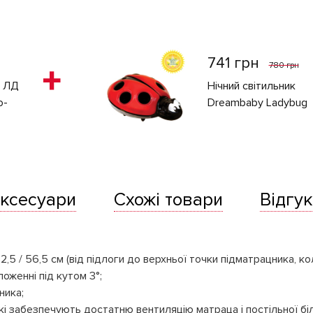
741 грн
780 грн
с ЛД
Нічний світильник
о-
Dreambaby Ladybug
ксесуари
Схожі товари
Відгук
52,5 / 56,5 см (від підлоги до верхньої точки підматрацника, ко
оженні під кутом 3°;
ника;
і забезпечують достатню вентиляцію матраца і постільної біл