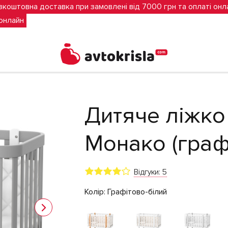
зкоштовна доставка при замовлені від 7000 грн та оплаті онл
 онлайн
ілий)
Дитяче ліжко
Монако (граф
Відгуки: 5
Колір:
Графітово-білий