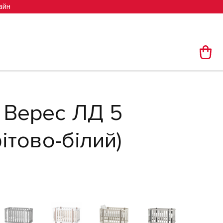
айн
 Верес ЛД 5
ітово-білий)