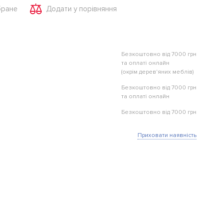
бране
Додати у порівняння
Безкоштовно від 7000 грн
та оплаті онлайн
(окрім дерев'яних меблів)
Безкоштовно від 7000 грн
та оплаті онлайн
Безкоштовно від 7000 грн
Приховати наявність