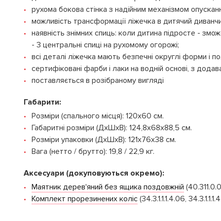
рухома бокова стінка з надійним механізмом опусканн
можливість трансформації ліжечка в дитячий диванчик
наявність знімних спиць: коли дитина підросте - змож
- 3 центральні спиці на рухомому огорожі;
всі деталі ліжечка мають безпечні округлі форми і по
сертифіковані фарби і лаки на водній основі, з додава
поставляється в розібраному вигляді
Габарити:
Розміри (спального місця): 120х60 см.
Габаритні розміри (ДхШхВ): 124,8х68х88,5 см.
Розміри упаковки (ДхШхВ): 121х76х38 см.
Вага (нетто / брутто): 19,8 / 22,9 кг.
Аксесуари (докуповуються окремо):
Маятник дерев'яний без ящика п
оздовжній
(40.311.0.0
Комплект прорезинених коліс
(34.3.1.1.1.4.06, 34.3.1.1.1.