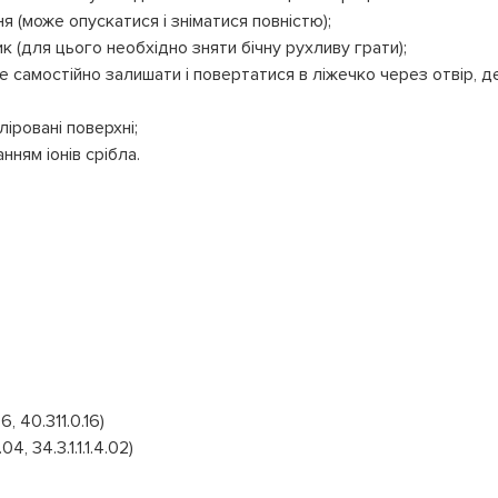
я (може опускатися і зніматися повністю);
 (для цього необхідно зняти бічну рухливу грати);
е самостійно залишати і повертатися в ліжечко через отвір, де
ліровані поверхні;
нням іонів срібла.
6, 40.311.0.16)
4.04, 34.3.1.1.1.4.02)