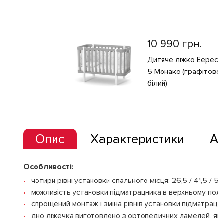
10 990 грн.
Дитяче ліжко Вере
5 Монако (графітов
білий)
Опис
Характеристики
А
Особливості:
чотири рівні установки спального місця: 26,5 / 41,5 / 
можливість установки підматрацника в верхньому пол
спрощений монтаж і зміна рівнів установки підматрац
дно ліжечка виготовлено з ортопедичних ламелей, як