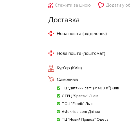
Стежити за ціною
Додати у о
Доставка
Нова пошта (відділення)
Нова пошта (поштомат)
Кур'єр (Київ)
Самовивіз
ТЦ "Дитячий світ" (>1400 м²) Київ
СТРЦ "Spartak" Львів
ТОЦ "Fabrik" Львів
Avtokrisla.com Дніпро
ТЦ "Новий Привоз" Одеса