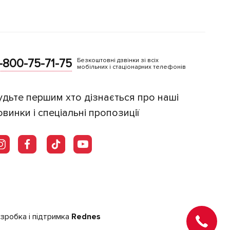
-800-75-71-75
Безкоштовні дзвінки зі всіх
мобільних і стаціонарних телефонів
удьте першим хто дізнається про наші
овинки і спеціальні пропозиції
зробка і підтримка
Rednes