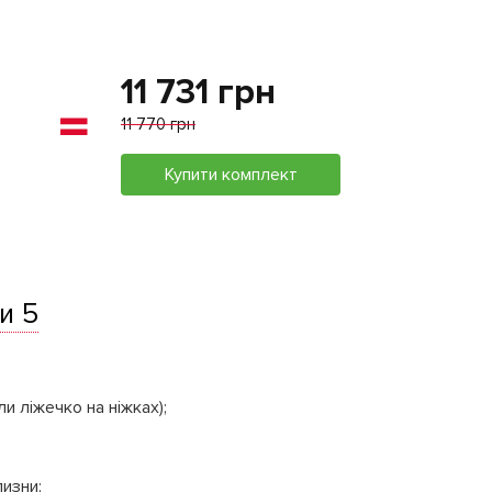
11 731 грн
11 770 грн
Купити комплект
и 5
ли ліжечко на ніжках);
изни;