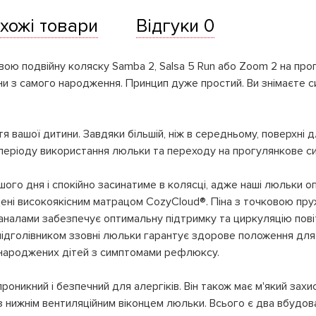
хожі товари
Відгуки 0
ю подвійну коляску Samba 2, Salsa 5 Run або Zoom 2 на про
ини з самого народження. Принцип дуже простий. Ви знімаєте с
 вашої дитини. Завдяки більшій, ніж в середньому, поверхні 
періоду використання люльки та переходу на прогулянкове си
ого дня і спокійно засинатиме в колясці, адже наші люльки 
ені високоякісним матрацом CozyCloud®. Піна з точковою пру
аналами забезпечує оптимальну підтримку та циркуляцію пові
 підголівником ззовні люльки гарантує здорове положення для
онароджених дітей з симптомами рефлюксу.
оникний і безпечний для алергіків. Він також має м'який захи
нижнім вентиляційним віконцем люльки. Всього є два вбудова