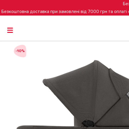
Бе
Безкоштовна доставка при замовлені від 7000 грн та оплаті
Головна
Люлька до коляски ABC Design Samba 2 (Almo
-10%