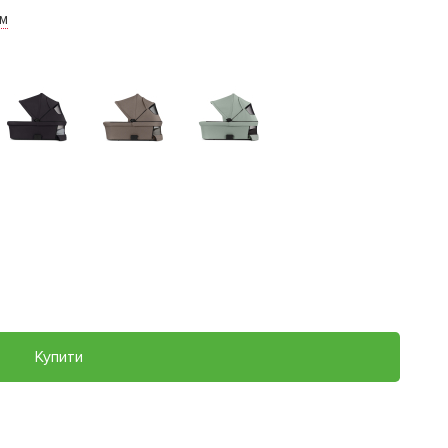
им
Купити