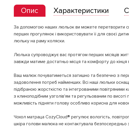
Опис
Характеристики
С
За допомогою наших люльок ви можете перетворити сво
перших прогулянок і використовувати її для своєї дит
люльку на раму коляски.
Люлька супроводжує вас протягом перших місяців життя
завжди матиме достатньо місця та комфорту до кінця 
Ваш малюк почуватиметься затишно та безпечно з перш
задоволення потреб найменших. Всі наші люльки оснащ
підібраною жорсткістю та інтегрованими повітряними к
з клиноподібним узголів'ям та регульованим по висоті
можливість підняти голову особливо корисна для нов
Чохол матраца CozyCloud® регулює вологість, повітропр
шкіра голови малюка не контактувала безпосередньо з 