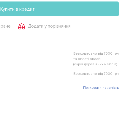
Купити в кредит
бране
Додати у порівняння
Безкоштовно від 7000 грн
та оплаті онлайн
(окрім дерев'яних меблів)
Безкоштовно від 7000 грн
Приховати наявність