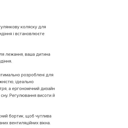
гулянкову коляску для
идіння і встановлюєте
для лежання, ваша дитина
діння.
оптимально розроблені для
жністю, ідеально
тря, а ергономічний дизайн
 сну. Регулювання висоти й
сний бортик, щоб чутлива
них вентиляційних вікна.