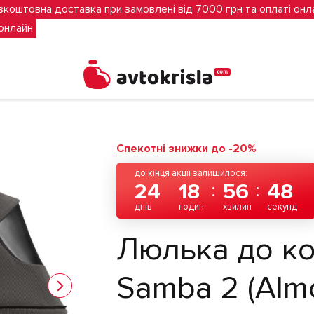
зкоштовна доставка при замовлені від 7000 грн та оплаті онл
 онлайн
nd)
Спекотні знижки до -20%
до кінця акції залишилося:
24
18
56
47
днів
годин
хвилин
секунд
Люлька до ко
Samba 2 (Alm