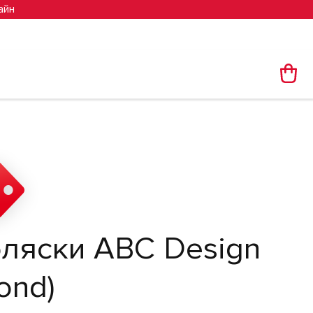
айн
ляски ABC Design
ond)