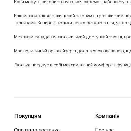
Вони можуть використовуватися окремо і забезпечують
Ваш малюк також захищений знімним вітрозахисним чо
тканинами. Козирок люльки легко регулюється, якщо ц
Механізм складання люльки, який доступний ззовні, про
Має практичний органайзер з додатковою кишенею, щоб
Люлька поєднує в собі максимальний комфорт і функці
Покупцям
Компанія
Оплата та доставка
Про нас