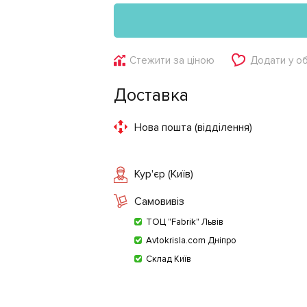
Стежити за ціною
Додати у о
Доставка
Нова пошта (відділення)
Кур'єр (Київ)
Самовивіз
ТОЦ "Fabrik" Львів
Avtokrisla.com Дніпро
Склад Київ