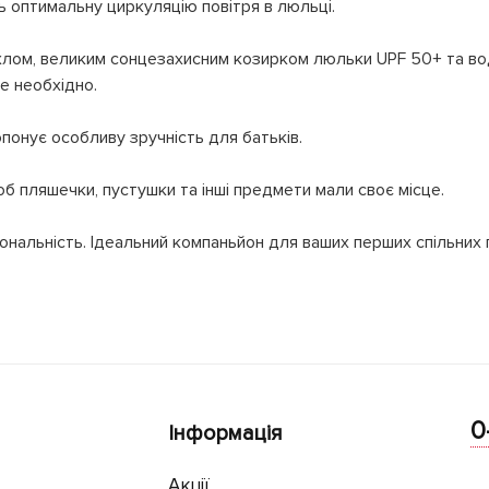
 оптимальну циркуляцію повітря в люльці.
хлом, великим сонцезахисним козирком люльки UPF 50+ та в
е необхідно.
понує особливу зручність для батьків.
 пляшечки, пустушки та інші предмети мали своє місце.
ональність. Ідеальний компаньйон для ваших перших спільних 
0
Інформація
Акції