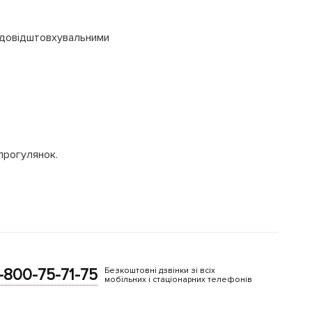
одовідштовхувальними
прогулянок.
-800-75-71-75
Безкоштовні дзвінки зі всіх
мобільних і стаціонарних телефонів