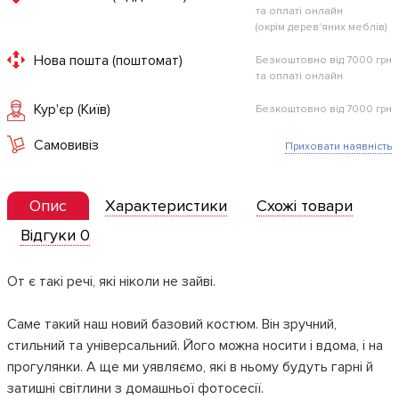
та оплаті онлайн
(окрім дерев'яних меблів)
Нова пошта (поштомат)
Безкоштовно від 7000 грн
та оплаті онлайн
Кур'єр (Київ)
Безкоштовно від 7000 грн
Самовивіз
Приховати наявність
Опис
Характеристики
Схожі товари
Відгуки 0
От є такі речі, які ніколи не зайві.
Саме такий наш новий базовий костюм. Він зручний,
стильний та універсальний. Його можна носити і вдома, і на
прогулянки. А ще ми уявляємо, які в ньому будуть гарні й
затишні світлини з домашньої фотосесії.