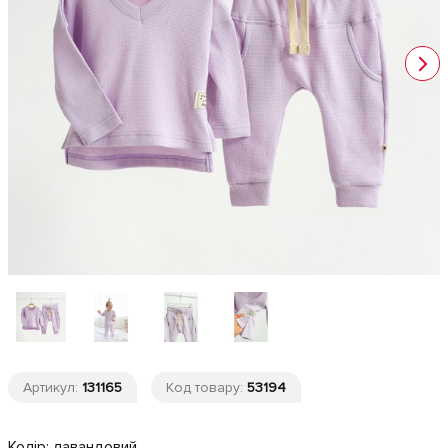
Артикул:
131165
Код товару:
53194
Колір:
лавандовий