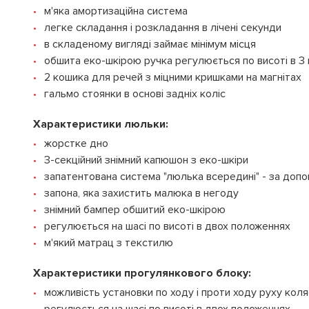
м'яка амортизаційна система
легке складання і розкладання в лічені секунди
в складеному вигляді займає мінімум місця
обшита еко-шкірою ручка регулюється по висоті в 3
2 кошика для речей з міцними кришками на магнітах
гальмо стоянки в основі задніх коліс
Характеристики люльки:
жорстке дно
3-секційний знімний капюшон з еко-шкіри
запатентована система "люлька всередині" - за доп
запона, яка захистить малюка в негоду
знімний бампер обшитий еко-шкірою
регулюється на шасі по висоті в двох положеннях
м'який матрац з текстилю
Характеристики прогулянкового блоку:
можливість установки по ходу і проти ходу руху кол
регулюється на шасі по висоті в двох положеннях