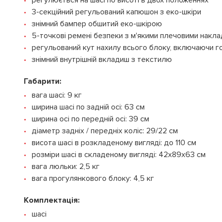
3-секційний регульований капюшон з еко-шкіри
знімний бампер обшитий еко-шкірою
5-точкові ремені безпеки з м'якими плечовими накл
регульований кут нахилу всього блоку, включаючи 
знімний внутрішній вкладиш з текстилю
Габарити:
вага шасі: 9 кг
ширина шасі по задній осі: 63 см
ширина осі по передній осі: 39 см
діаметр задніх / передніх коліс: 29/22 см
висота шасі в розкладеному вигляді: до 110 см
розміри шасі в складеному вигляді: 42х89x63 см
вага люльки: 2,5 кг
вага прогулянкового блоку: 4,5 кг
Комплектація:
шасі