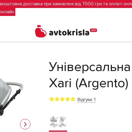
зкоштовна доставка при замовлені від 7000 грн та оплаті онл
 онлайн
) червоний вкладиш
Універсальна
Xari (Argento
Відгуки: 1