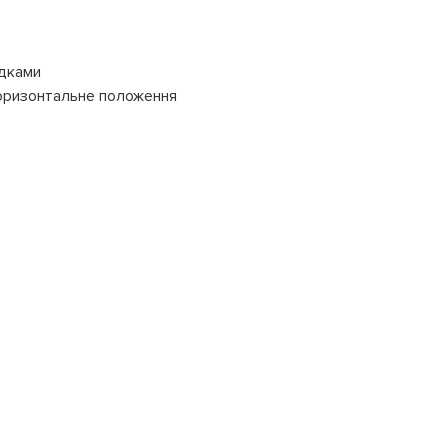
адками
горизонтальне положення