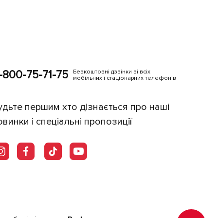
-800-75-71-75
Безкоштовні дзвінки зі всіх
мобільних і стаціонарних телефонів
удьте першим хто дізнається про наші
овинки і спеціальні пропозиції