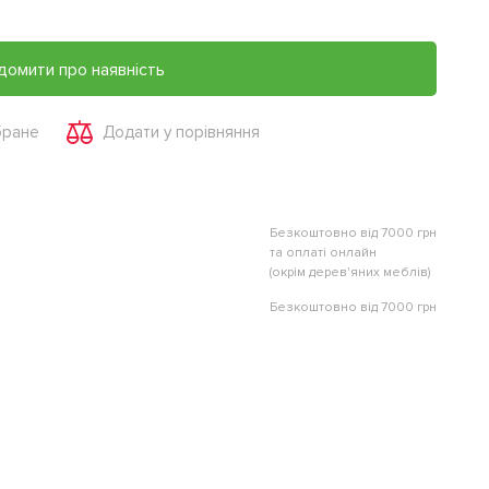
домити про наявність
бране
Додати у порівняння
Безкоштовно від 7000 грн
та оплаті онлайн
(окрім дерев'яних меблів)
Безкоштовно від 7000 грн