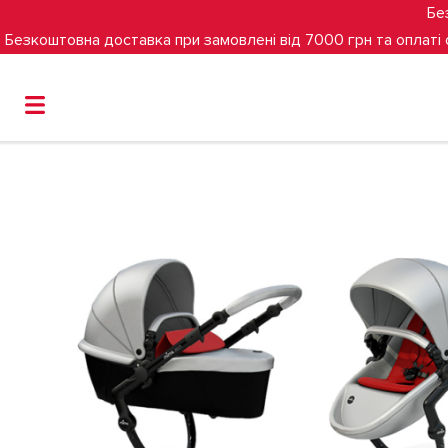
Бе
Безкоштовна доставка при замовлені від 7000 грн та оплаті
Головна
Універсальна коляска 2 в 1 Mima Xari (Argento