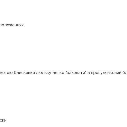
 положеннях
омогою блискавки люльку легко "заховати" в прогулянковий б
яски