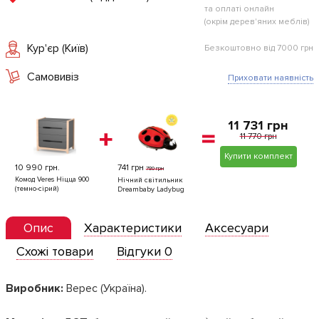
та оплаті онлайн
(окрім дерев'яних меблів)
Кур'єр (Київ)
Безкоштовно від 7000 грн
Самовивіз
Приховати наявність
11 731 грн
11 770 грн
Купити комплект
10 990 грн.
741 грн
780 грн
Комод Veres Ніцца 900
Нічний світильник
(темно-сірий)
Dreambaby Ladybug
Опис
Характеристики
Аксесуари
Схожі товари
Відгуки 0
Виробник:
Верес (Україна).