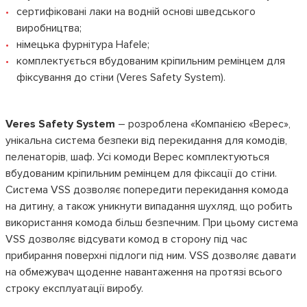
сертифіковані лаки на водній основі шведського
виробництва;
німецька фурнітура Hafele;
комплектується вбудованим кріпильним ремінцем для
фіксування до стіни (Veres Safety System).
Veres Safety System
– розроблена «Компанією «Верес»,
унікальна система безпеки від перекидання для комодів,
пеленаторів, шаф. Усі комоди Верес комплектуються
вбудованим кріпильним ремінцем для фіксації до стіни.
Система VSS дозволяє попередити перекидання комода
на дитину, а також уникнути випадання шухляд, що робить
використання комода більш безпечним. При цьому система
VSS дозволяє відсувати комод в сторону під час
прибирання поверхні підлоги під ним. VSS дозволяє давати
на обмежувач щоденне навантаження на протязі всього
строку експлуатації виробу.