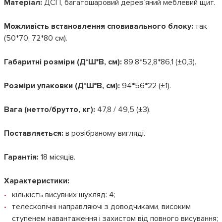
Матеріал:
ДСП, багатошаровий дерев`яний меблевий щит.
Можливість встановлення сповивального блоку:
так
(50*70; 72*80 см).
Габаритні розміри (Д*Ш*В, см):
89,8*52,8*86,1 (±0,3).
Розміри упаковки (Д*Ш*В, см):
94*56*22 (±1).
Вага (нетто/брутто, кг):
47,8 / 49,5 (±3).
Поставляється:
в розібраному вигляді.
Гарантія:
18 місяців.
Характеристики:
кількість висувних шухляд: 4;
телескопічні направляючі з доводчиками, високим
ступенем навантаження і захистом від повного висування;