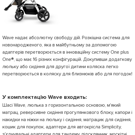
Wave надає абсолютну свободу дій. Розкішна система для
новонародженого, яка в майбутньому за допомогою
адаптерів перетворюється в інноваційну систему One plus
One®, що має 16 різних конфігурацій. Докупивши додаткову
люльку або сидіння для другої дитини коляска легко
перетворюється в коляску для близнюків або для погодок!
У комплектацію Wave входить:
Шасі Wave, люлька з горизонтальною основою, м'який
матрац, реверсивне сидіння прогулянкового блоку, капори і
накидки на ніжки на люльку і сидіння, матрацик для сидіння,
кошик для покупок, адаптери для автокрісла Simplicity,
з'єднувальні адаптери для тандему, підсклянник, москітні