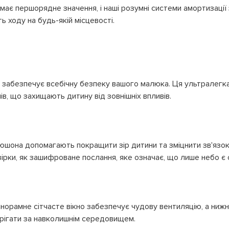
 має першорядне значення, і наші розумні системи амортизаці
 ходу на будь-якій місцевості.
 забезпечує всебічну безпеку вашого малюка. Ця ультралегк
лів, що захищають дитину від зовнішніх впливів.
апюшона допомагають покращити зір дитини та зміцнити зв'язок
а зірки, як зашифроване послання, яке означає, що лише небо 
анорамне сітчасте вікно забезпечує чудову вентиляцію, а нижн
ерігати за навколишнім середовищем.