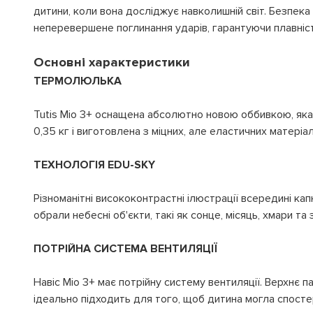
дитини, коли вона досліджує навколишній світ. Безпека
неперевершене поглинання ударів, гарантуючи плавність
Основні характеристики
ТЕРМОЛЮЛЬКА
Tutis Mio 3+ оснащена абсолютно новою оббивкою, яка
0,35 кг і виготовлена з міцних, але еластичних матеріа
ТЕХНОЛОГІЯ EDU-SKY
Різноманітні висококонтрастні ілюстрації всередині к
обрали небесні об'єкти, такі як сонце, місяць, хмари т
ПОТРІЙНА СИСТЕМА ВЕНТИЛЯЦІЇ
Навіс Mio 3+ має потрійну систему вентиляції. Верхнє п
ідеально підходить для того, щоб дитина могла спост