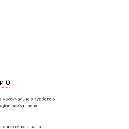
и 0
а з максимальною турботою
цією пам'яті, вона
а допитливість вашої