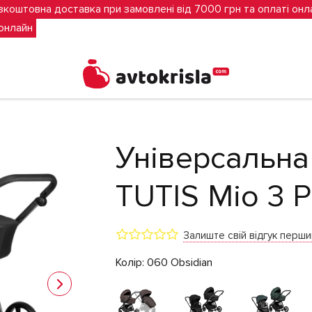
зкоштовна доставка при замовлені від 7000 грн та оплаті онл
 онлайн
60 Obsidian)
Універсальна 
TUTIS Mio 3 P
Залиште свій відгук перш
Колір:
060 Obsidian