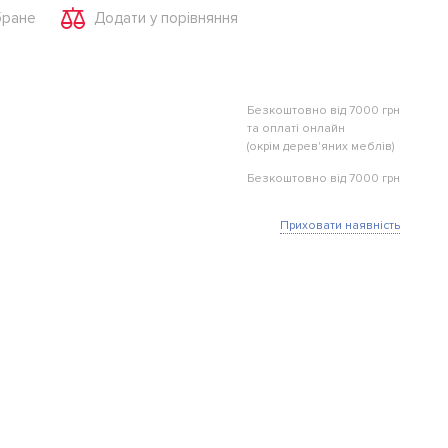
бране
Додати у порівняння
Безкоштовно від 7000 грн
та оплаті онлайн
(окрім дерев'яних меблів)
Безкоштовно від 7000 грн
Приховати наявність