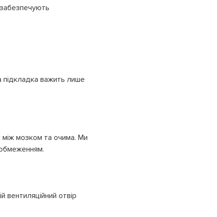
ї забезпечують
а підкладка важить лише
 між мозком та очима. Ми
є обмеженням.
ій вентиляційний отвір