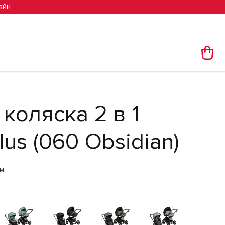
айн
коляска 2 в 1
lus (060 Obsidian)
им