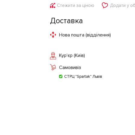
Стежити за ціною
Додати у о
Доставка
Нова пошта (відділення)
Кур'єр (Київ)
Самовивіз
СТРЦ "Spartak" Львів