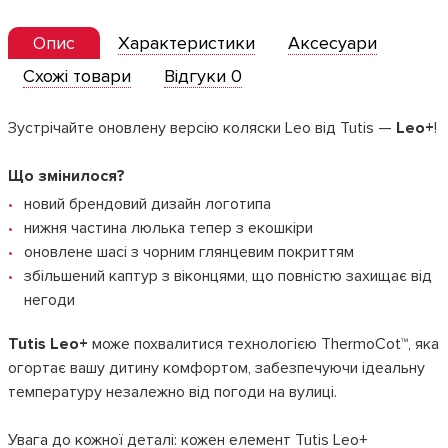
Опис
Характеристики
Аксесуари
Схожі товари
Відгуки 0
Зустрічайте оновлену версію коляски Leo від Tutis —
Leo+
!
Що змінилося?
новий брендовий дизайн логотипа
нижня частина люлька тепер з екошкіри
оновлене шасі з чорним глянцевим покриттям
збільшений каптур з віконцями, що повністю захищає від
негоди
Tutis Leo+
може похвалитися технологією ThermoCot™, яка
огортає вашу дитину комфортом, забезпечуючи ідеальну
температуру незалежно від погоди на вулиці.
Увага до кожної деталі: кожен елемент Tutis Leo+