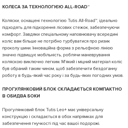
КОЛЕСА ЗА ТЕХНОЛОГІЄЮ ALL-ROAD™
Коляски, оснащені технологією Tutis All-Road™, ідеально
підходять для підкорення лісових стежок, забезпечуючи
комфорт. Завдяки спеціальному наповнювачу всередині
коліс вам більше не потрібно турбуватися про ризик
проколу шини. Інноваційна форма з рельєфною лінією
значно підвищує мобільність, роблячи маневрування
коляскою виключно легким. М'який і міцний матеріал коліс
був обраний таким чином, щоб забезпечити бездоганну
роботу в будь-який час року і за будь-яких погодних умов.
ПРОГУЛЯНКОВИЙ БЛОК СКЛАДАЄТЬСЯ КОМПАКТНО
В ОБИДВА БОКИ
Прогулянковий блок Tutis Leo+ має універсальну
конструкцію і складається в обох напрямках для
забезпечення гнучкості під час вашої подорожі.