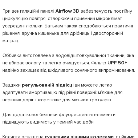
Три вентиляційні панелі
Airflow 3D
забезпечують постійну
циркуляцію повітря, створюючи приємний мікроклімат
усередині люльки. Батькам також сподобаються практичні
рішення: зручна кишенька для дрібниць і двосторонній
матрац.
Оббивка виготовлена з водовідштовхувальної тканини, яка
не вбирає вологу та легко очищується. Фільтр
UPF 50+
надійно захищає від шкідливого сонячного випромінювання.
Завдяки
регульованій підвісці
ви можете легко
адаптувати амортизацію під різні поверхні: м’якше для
нерівних доріг і жорсткіше для міських тротуарів.
Для додаткової безпеки флуоресцентні елементи
підвищують видимість у темний час доби.
Коляска оснащена
сучасними пінними колесами
, стійкими