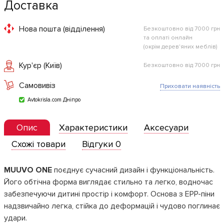
Доставка
Нова пошта (відділення)
Безкоштовно від 7000 грн
та оплаті онлайн
(окрім дерев'яних меблів)
Кур'єр (Київ)
Безкоштовно від 7000 грн
Самовивіз
Приховати наявність
Avtokrisla.com Дніпро
Опис
Характеристики
Аксесуари
Схожі товари
Відгуки 0
MUUVO ONE
поєднує сучасний дизайн і функціональність.
Його обтічна форма виглядає стильно та легко, водночас
забезпечуючи дитині простір і комфорт. Основа з EPP-піни
надзвичайно легка, стійка до деформацій і чудово поглинає
удари.