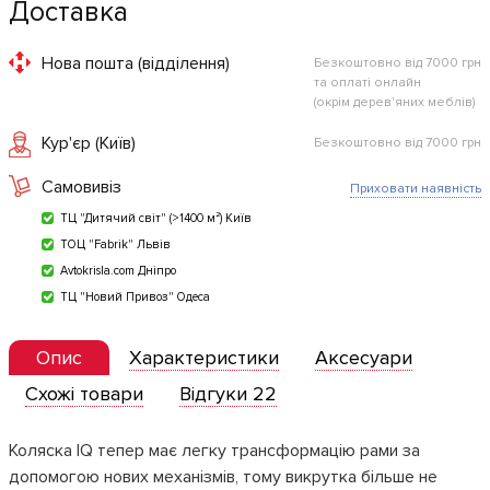
Доставка
Нова пошта (відділення)
Безкоштовно від 7000 грн
та оплаті онлайн
(окрім дерев'яних меблів)
Кур'єр (Київ)
Безкоштовно від 7000 грн
Самовивіз
Приховати наявність
ТЦ "Дитячий світ" (>1400 м²) Київ
ТОЦ "Fabrik" Львів
Avtokrisla.com Дніпро
ТЦ "Новий Привоз" Одеса
Опис
Характеристики
Аксесуари
Схожі товари
Відгуки 22
Коляска IQ тепер має легку трансформацію рами за
допомогою нових механізмів, тому викрутка більше не