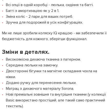
Всі опції в одній коробці - люлька, сидіння та баггі.
Баггі з амортизацією як у 2 в 1.
Зміна коліс - 2 пари для ваших потреб.
Зручна для подорожей в усіх конфігураціях.
Ми не лише зробили коляску IQ кращою - ми забезпечили її
бюджетність для кожного, зберігши функціонал.
Зміни в деталях.
Високоякісна дихаюча тканина з патерном.
Середина люльки на замочку.
Двосторонні бігунки та магнітне складання чохла на
ніжки.
Додано ручку для перенесення люльки.
Матрац з дихаючого матеріалу Sorona.
Нові преміальні зовнішня та внутрішня тканини (у колекції
Basic використано простіший, але такий само практичний
текстиль).