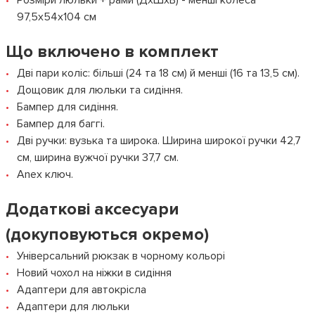
Розміри люльки + рами (ДxШxВ) - менші колеса
97,5x54x104 см
Що включено в комплект
Дві пари коліс: більші (24 та 18 см) й менші (16 та 13,5 см).
Дощовик для люльки та сидіння.
Бампер для сидіння.
Бампер для баггі.
Дві ручки: вузька та широка. Ширина широкої ручки 42,7
см, ширина вужчої ручки 37,7 см.
Anex ключ.
Додаткові аксесуари
(докуповуються окремо)
Універсальний рюкзак в чорному кольорі
Новий чохол на ніжки в сидіння
Адаптери для автокрісла
Адаптери для люльки