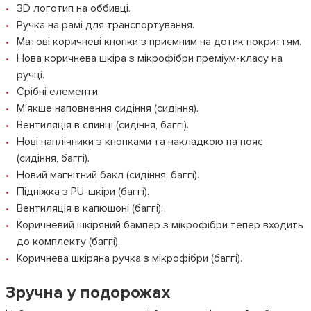
3D логотип на оббивці.
Ручка на рамі для транспортування.
Матові коричневі кнопки з приємним на дотик покриттям.
Нова коричнева шкіра з мікрофібри преміум-класу на
ручці.
Срібні елементи.
М'якше наповнення сидіння (сидіння).
Вентиляція в спинці (сидіння, баггі).
Нові наплічники з кнопками та накладкою на пояс
(сидіння, баггі).
Новий магнітний бакл (сидіння, баггі).
Підніжка з PU-шкіри (баггі).
Вентиляція в капюшоні (баггі).
Коричневий шкіряний бампер з мікрофібри тепер входить
до комплекту (баггі).
Коричнева шкіряна ручка з мікрофібри (баггі).
Зручна у подорожах