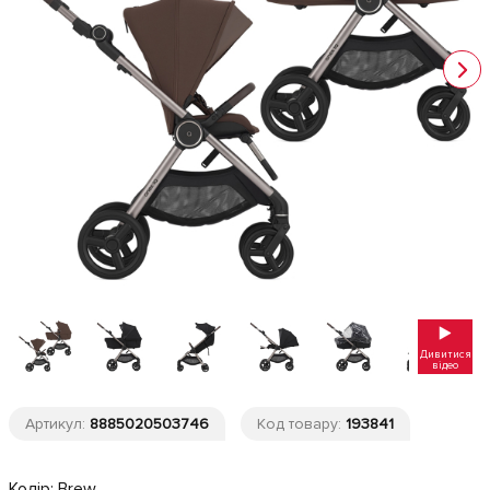
Дивитися
відео
Артикул:
8885020503746
Код товару:
193841
Колір:
Brew