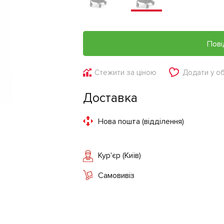
Пові
Стежити за ціною
Додати у о
Доставка
Нова пошта (відділення)
Кур'єр (Київ)
Самовивіз