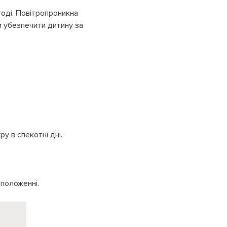
годі. Повітропроникна
м убезпечити дитину за
 в спекотні дні.
 положенні.