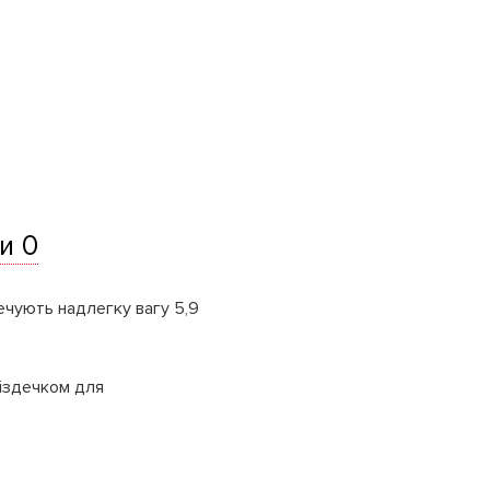
и 0
чують надлегку вагу 5,9
ніздечком для