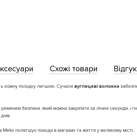
ксесуари
Схожі товари
Відгук
ть кожну поїздку легшою. Сучасні
вуглецеві волокна
забезпе
 ременем безпеки, який можна закріпити за лічені секунди, і г
днів.
Melio полегшує походи в магазин та життя у великому місті.