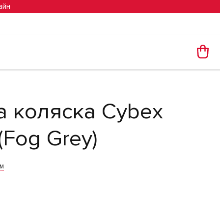
айн
а коляска Cybex
(Fog Grey)
им