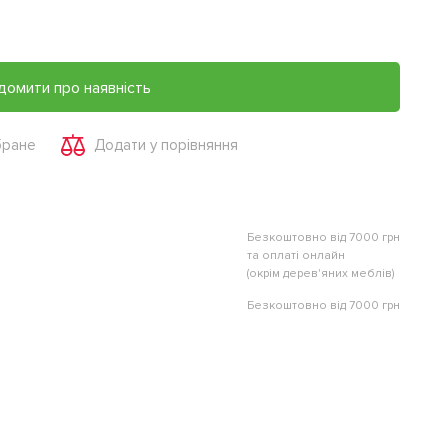
домити про наявність
бране
Додати у порівняння
Безкоштовно від 7000 грн
та оплаті онлайн
(окрім дерев'яних меблів)
Безкоштовно від 7000 грн