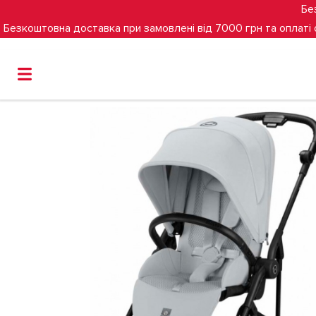
Бе
Безкоштовна доставка при замовлені від 7000 грн та оплаті
Головна
Прогулянкова коляска Cybex Melio Carbon (Fog