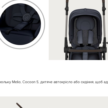
юльку Melio, Cocoon S, дитяче автокрісло або сидіння, щоб ад