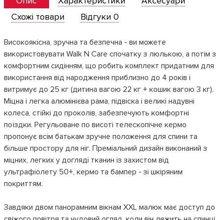
Опис
Характеристики
Аксесуари
Схожі товари
Відгуки 0
Високоякісна, зручна та безпечна - ви можете
використовувати Walk N Care спочатку з люлькою, а потім з
комфортним сидінням, що робить комплект придатним для
використання від народження приблизно до 4 років і
витримує до 25 кг (дитина вагою 22 кг + кошик вагою 3 кг).
Міцна і легка алюмінієва рама, підвіска і великі надувні
колеса, стійкі до проколів, забезпечують комфортні
поїздки. Регульоване по висоті телескопічне кермо
пропонує всім батькам зручне положення для спини та
більше простору для ніг. Преміальний дизайн виконаний з
міцних, легких у догляді тканин із захистом від
ультрафіолету 50+, кермо та бампер - зі шкіряним
покриттям.
Завдяки двом панорамним вікнам XXL малюк має доступ до
свіжого повітря та чудовий огляд, коли він лежить на спинці