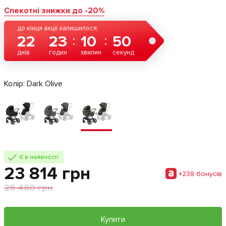
Спекотні знижки до -20%
до кінця акції залишилося:
22
23
10
50
днів
годин
хвилин
секунд
Колір:
Dark Olive
Є в наявності
23 814 грн
+238 бонусiв
26 460 грн
Купити