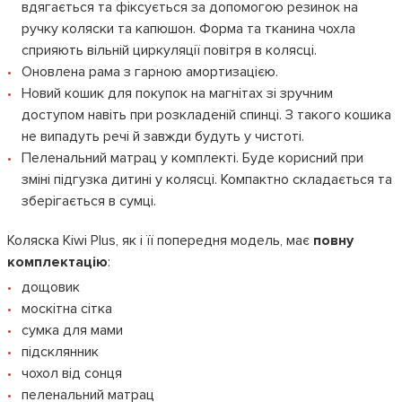
вдягається та фіксується за допомогою резинок на
ручку коляски та капюшон. Форма та тканина чохла
сприяють вільній циркуляції повітря в колясці.
Оновлена рама з гарною амортизацією.
Новий кошик для покупок на магнітах зі зручним
доступом навіть при розкладеній спинці. З такого кошика
не випадуть речі й завжди будуть у чистоті.
Пеленальний матрац у комплекті. Буде корисний при
зміні підгузка дитині у колясці. Компактно складається та
зберігається в сумці.
Коляска Kiwi Plus, як і її попередня модель, має
повну
комплектацію
:
дощовик
москітна сітка
сумка для мами
підсклянник
чохол від сонця
пеленальний матрац