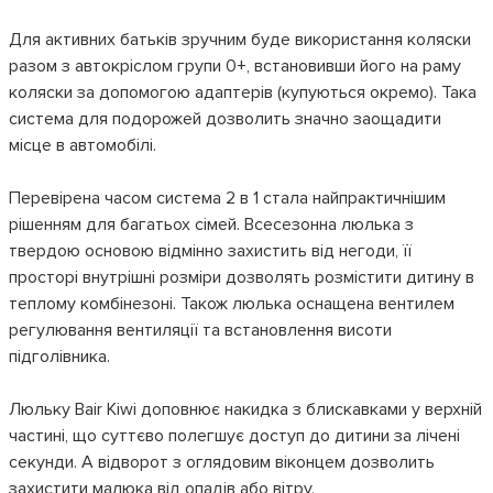
Для активних батьків зручним буде використання коляски
разом з автокріслом групи 0+, встановивши його на раму
коляски за допомогою адаптерів (купуються окремо). Така
система для подорожей дозволить значно заощадити
місце в автомобілі.
Перевірена часом система 2 в 1 стала найпрактичнішим
рішенням для багатьох сімей. Всесезонна люлька з
твердою основою відмінно захистить від негоди, її
просторі внутрішні розміри дозволять розмістити дитину в
теплому комбінезоні. Також люлька оснащена вентилем
регулювання вентиляції та встановлення висоти
підголівника.
Люльку Bair Kiwi доповнює накидка з блискавками у верхній
частині, що суттєво полегшує доступ до дитини за лічені
секунди. А відворот з оглядовим віконцем дозволить
захистити малюка від опадів або вітру.