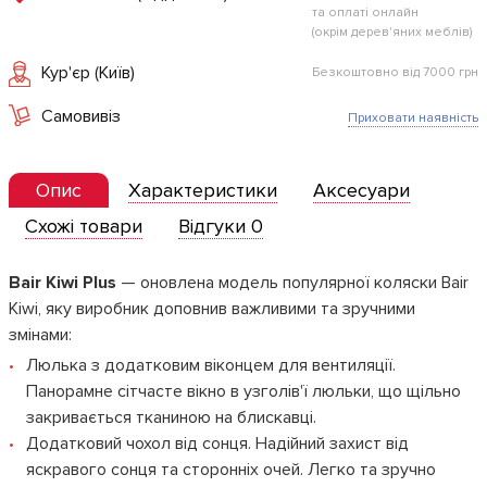
та оплаті онлайн
(окрім дерев'яних меблів)
Кур'єр (Київ)
Безкоштовно від 7000 грн
Самовивіз
Приховати наявність
Опис
Характеристики
Аксесуари
Схожі товари
Відгуки 0
Bair Kiwi Plus
— оновлена модель популярної коляски Bair
Kiwi, яку виробник доповнив важливими та зручними
змінами:
Люлька з додатковим віконцем для вентиляції.
Панорамне сітчасте вікно в узголів'ї люльки, що щільно
закривається тканиною на блискавці.
Додатковий чохол від сонця. Надійний захист від
яскравого сонця та сторонніх очей. Легко та зручно