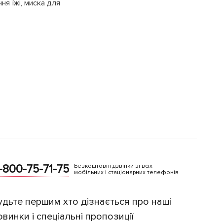
ння їжі, миска для
-800-75-71-75
Безкоштовні дзвінки зі всіх
мобільних і стаціонарних телефонів
удьте першим хто дізнається про наші
овинки і спеціальні пропозиції