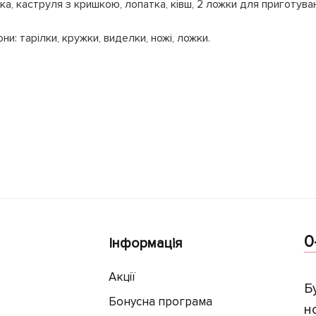
ідка, каструля з кришкою, лопатка, ківш, 2 ложки для приготува
ни: тарілки, кружки, виделки, ножі, ложки.
0
Інформація
Акції
Б
Бонусна програма
н