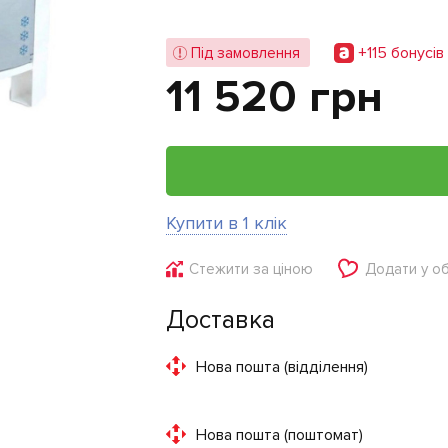
+115 бонусiв
Під замовлення
11 520 грн
Купити в 1 клік
Стежити за ціною
Додати у о
Доставка
Нова пошта (відділення)
Нова пошта (поштомат)