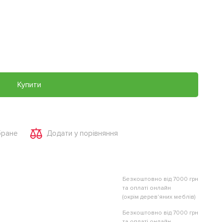
Купити
бране
Додати у порівняння
Безкоштовно від 7000 грн
та оплаті онлайн
(окрім дерев'яних меблів)
Безкоштовно від 7000 грн
та оплаті онлайн