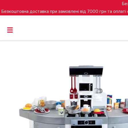
Бе
Безкоштовна доставка при замовлені від 7000 грн та оплаті
Головна
Іграшки
Іграшкова кухня BOSCH mini JUMB