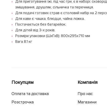
Для приготування їжі, під час гри, є в наборі: сковор
змішування, друшляк, сільничка та перечниця.
Для подачі готових страв є столовий набір на 2 персо
Для кави є: чашка, блюдце, чайна ложка.
Постачається без батарейок.
Для дітей від 3-х років.
Розміри упаковки (ШхГхВ): 800x295x710 мм
Вага 8.1 кг
Покупцям
Компанія
Оплата та доставка
Про нас
Розстрочка
Магазини