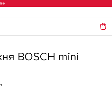
айн
хня BOSCH mini
им