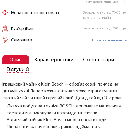
(окрім дерев'яних меблів)
Нова пошта (поштомат)
Безкоштовно від 7000 грн
та оплаті онлайн
Кур'єр (Київ)
Безкоштовно від 7000 грн
Самовивіз
Приховати наявність
Опис
Характеристики
Схожі товари
Відгуки 0
Іграшковий чайник Klein Bosch – обов’язковий прилад на
дитячій кухні. Тепер кожна дитина зможе «приготувати»
смачний чай чи інший гарячий напій. Для дітей від 3-х років.
Дитяча побутова техніка BOSCH допомагає маленьким
господиням виконувати повсякденні справи.
В дитячий чайник Klein Bosch можна налити води.
Після натискання кнопки кришка підіймається,