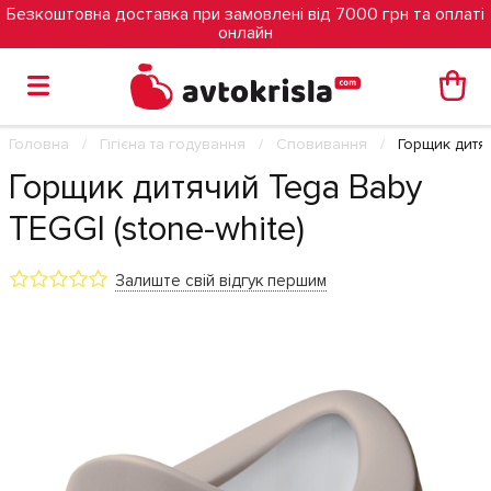
Безкоштовна доставка при замовлені від 7000 грн та оплаті
онлайн
Головна
Гігієна та годування
Сповивання
Горщик дитяч
Горщик дитячий Tega Baby
TEGGI (stone-white)
Залиште свій відгук першим