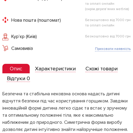
та оплаті онлайн
(окрім дерев'яних меблів)
Нова пошта (поштомат)
Безкоштовно від 7000 грн
та оплаті онлайн
Кур'єр (Київ)
Безкоштовно від 7000 грн
Самовивіз
Приховати наявність
Опис
Характеристики
Схожі товари
Відгуки 0
Безпечна та стабільна нековзна основа надасть дитині
відчуття безпеки під час користування горщиком. Завдяки
інноваційній формі дитина легко сідає та встає у зручному
та оптимальному положенні тіла, яке є максимально
наближеним до природного. Симетрична форма виробу
дозволяє дитині інтуїтивно знайти найзручніше положення.