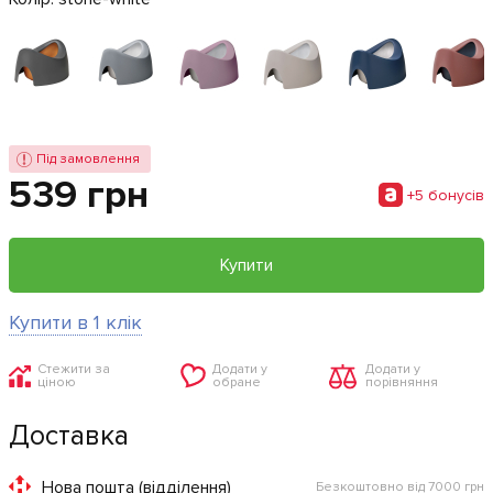
Під замовлення
539 грн
+5 бонусiв
Купити
Купити в 1 клік
Стежити за
Додати у
Додати у
ціною
обране
порівняння
Доставка
Нова пошта (відділення)
Безкоштовно від 7000 грн