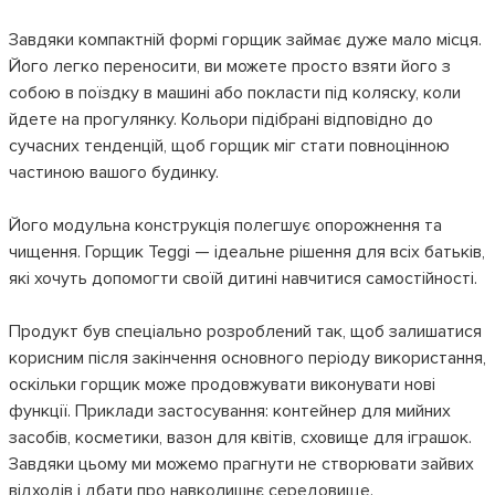
Завдяки компактній формі горщик займає дуже мало місця.
Його легко переносити, ви можете просто взяти його з
собою в поїздку в машині або покласти під коляску, коли
йдете на прогулянку. Кольори підібрані відповідно до
сучасних тенденцій, щоб горщик міг стати повноцінною
частиною вашого будинку.
Його модульна конструкція полегшує опорожнення та
чищення. Горщик Teggi — ідеальне рішення для всіх батьків,
які хочуть допомогти своїй дитині навчитися самостійності.
Продукт був спеціально розроблений так, щоб залишатися
корисним після закінчення основного періоду використання,
оскільки горщик може продовжувати виконувати нові
функції. Приклади застосування: контейнер для мийних
засобів, косметики, вазон для квітів, сховище для іграшок.
Завдяки цьому ми можемо прагнути не створювати зайвих
відходів і дбати про навколишнє середовище.