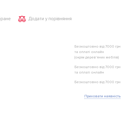
бране
Додати у порівняння
Безкоштовно від 7000 грн
та оплаті онлайн
(окрім дерев'яних меблів)
Безкоштовно від 7000 грн
та оплаті онлайн
Безкоштовно від 7000 грн
Приховати наявність