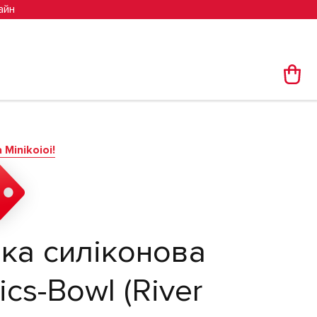
айн
Minikoioi!
лка силіконова
ics-Bowl (River