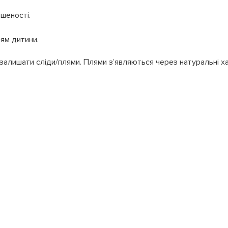
шеності.
ям дитини.
залишати сліди/плями. Плями з’являються через натуральні ха