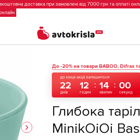
зкоштовна доставка при замовлені від 7000 грн та оплаті онл
 онлайн
ова MinikOiOi Basics-Bowl (River Green)
До -20% на товари BABOO, Difrax та 
до кінця акції залишилося:
22
12
13
59
днів
годин
хвилин
секунд
Глибока тарі
MinikOiOi Bas