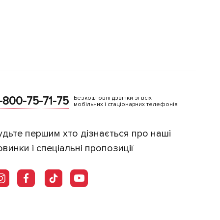
-800-75-71-75
Безкоштовні дзвінки зі всіх
мобільних і стаціонарних телефонів
удьте першим хто дізнається про наші
овинки і спеціальні пропозиції