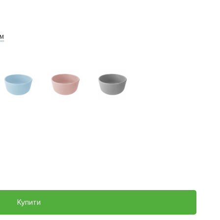
им
Купити