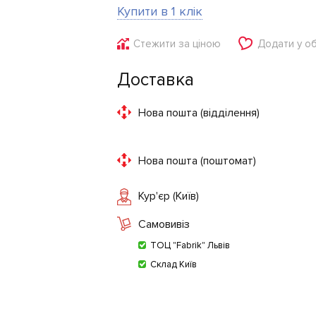
Купити в 1 клік
Стежити за ціною
Додати у о
Доставка
Нова пошта (відділення)
Нова пошта (поштомат)
Кур'єр (Київ)
Самовивіз
ТОЦ "Fabrik" Львів
Склад Київ