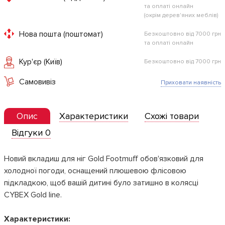
та оплаті онлайн
(окрім дерев'яних меблів)
Нова пошта (поштомат)
Безкоштовно від 7000 грн
та оплаті онлайн
Кур'єр (Київ)
Безкоштовно від 7000 грн
Самовивіз
Приховати наявність
Опис
Характеристики
Схожі товари
Відгуки 0
Новий вкладиш для ніг Gold Footmuff обов'язковий для
холодної погоди, оснащений плюшевою флісовою
підкладкою, щоб вашій дитині було затишно в колясці
CYBEX Gold line.
Характеристики: