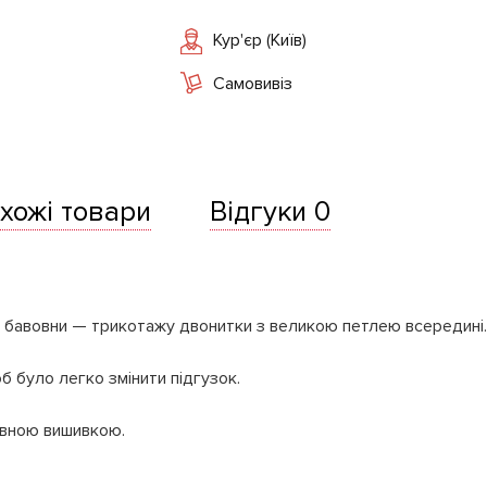
Кур'єр (Київ)
Самовивіз
хожі товари
Відгуки 0
0% бавовни — трикотажу двонитки з великою петлею всередині.
б було легко змінити підгузок.
івною вишивкою.