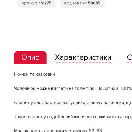
Артикул:
131275
Код товару:
53035
Опис
Характеристики
С
Ніжний та казковий.
Чоловічок можна вдягати на голе тіло. Пошитий зі 10
Спереду застібається на ґудзики, а внизу на кнопки, що
Також спереду оздоблений шкіряною нашивкою та чар
Має відворотні царапки у розмірах 62, 68.