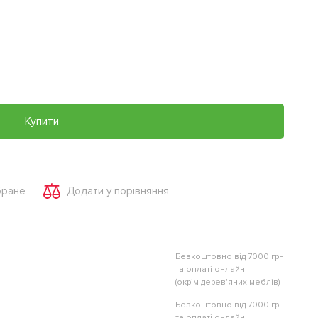
Купити
бране
Додати у порівняння
Безкоштовно від 7000 грн
та оплаті онлайн
(окрім дерев'яних меблів)
Безкоштовно від 7000 грн
та оплаті онлайн