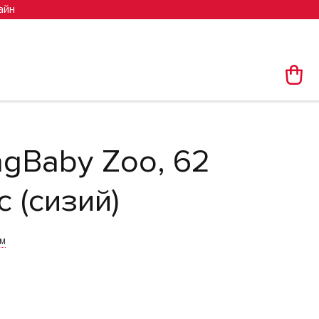
айн
gBaby Zoo, 62
с (сизий)
им