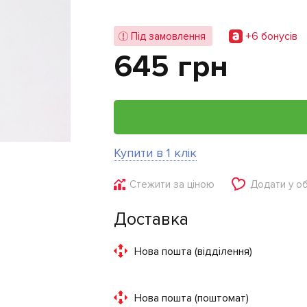
+6 бонусiв
Під замовлення
645 грн
Купити в 1 клік
Стежити за ціною
Додати у о
Доставка
Нова пошта (відділення)
Нова пошта (поштомат)