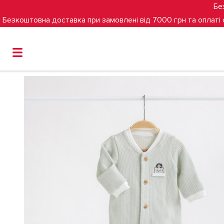
Бе
Безкоштовна доставка при замовлені від 7000 грн та оплаті
Головна
Чоловічок MagBaby Zoo, 62 розмір, 0-3 міс (си