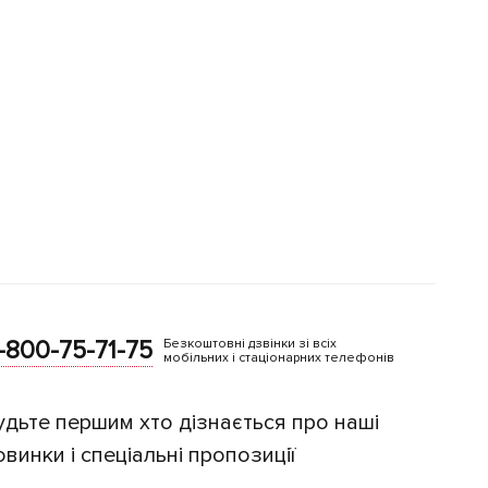
-800-75-71-75
Безкоштовні дзвінки зі всіх
мобільних і стаціонарних телефонів
удьте першим хто дізнається про наші
овинки і спеціальні пропозиції