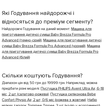
Які Годування найдорожчі і
відносяться до преміум сегменту?
Найдорожчі Годування на даний момент:
Машина для
приготування дитячої суміші Baby Brezza Formula Pro
Advanced (темно-сірий)
,
Машина для приготування дитячої
суміші Baby Brezza Formula Pro Advanced (чорний)
,
Машина
для приготування дитячої суміші Baby Brezza Formula Pro
Advanced (білий)
Скільки коштують Годування?
Діапазон цін від 50 грн до 19999 грн. Наприклад, можна
придбати різні моделі:
Пустушка PHILIPS Avent Ultra Air, 6-18
міс, 2 шт (салатово-рожева)
,
Пустушка силіконова Bebe
Confort Physio Air, 2 шт, 0/6 міс (рожева з жовтим)
,
Набір
мілких тарілок Tommee Tippee, 3 шт (колір у асортименті)