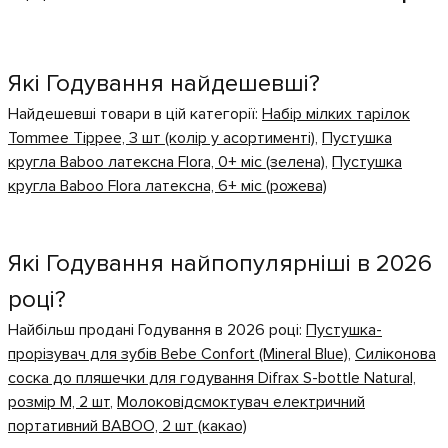
Які Годування найдешевші?
Найдешевші товари в цій категорії:
Набір мілких тарілок
Tommee Tippee, 3 шт (колір у асортименті)
,
Пустушка
кругла Baboo латексна Flora, 0+ міс (зелена)
,
Пустушка
кругла Baboo Flora латексна, 6+ міс (рожева)
Які Годування найпопулярніші в 2026
році?
Найбільш продані Годування в 2026 році:
Пустушка-
прорізувач для зубів Bebe Confort (Mineral Blue)
,
Силіконова
соска до пляшечки для годування Difrax S-bottle Natural,
розмір M, 2 шт
,
Молоковідсмоктувач електричний
портативний BABOO, 2 шт (какао)