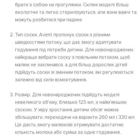
брати з собою на прогулянки. Скляні моделі більш
екологічні та легко стерилізуються, але вони важчі та
можуть розбитися при падінні.
Тип соски. Avent пропонує соски з різними
швидкостями потоку, що дає змогу адаптувати
годування під потреби дитини. Для новонароджених
найкраще вибрати соску з повільним потоком, щоб
малюк не захлинався, а для більш дорослих дітей
підійдуть соски зі змінним потоком, які регулюються
залежно від сили всмоктування.
Розмір. Для новонароджених підійдуть моделі
невеликого об'єму, близько 125 мл, з найм'якішою
соскою. У міру зростання дитини обсяг можна
збільшувати, переходячи на варіанти 260 мл і 330 мл.
Це дасть змогу малюкові отримувати достатню
кількість молока або суміші за одне годування.