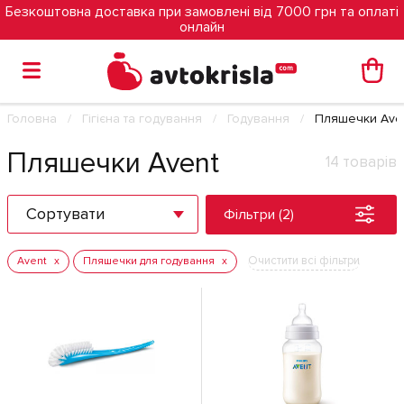
Безкоштовна доставка при замовлені від 7000 грн та оплаті
онлайн
Головна
Гігієна та годування
Годування
Пляшечки Ave
Пляшечки Avent
14 товарів
Сортувати
Фільтри (2)
Очистити всі фільтри
Avent
Пляшечки для годування