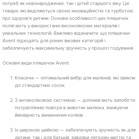
потреб як новонароджених, так і дітей старшого віку. Це
товари, які виділяються своєю інноваційністю та турботою
про здоров'я дитини. Основні особливості цих пляшечок
полягають у використанні високоякісних матеріалів і
унікальних технологій. Важливо відзначити, що пляшечки
Avent підходять для різних вікових категорій і
забезпечують максимальну зручність у процесі годування.
Основні види пляшечок Avent:
Класичні — оптимальний вибір для малюків, які звикли
до стандартних сосок.
З антиколіковою системою — допомагають запобігти
потраплянню повітря в животик малюка, знижуючи
ймовірність виникнення коліків.
Із широкою шийкою — забезпечують зручність як для
дитини, так і для батьків, завдяки легкому миттю та