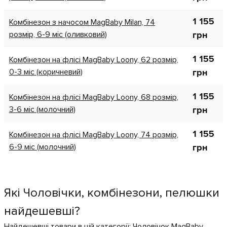
1 155
Комбінезон з начосом MagBaby Milan, 74
розмір, 6-9 міс (оливковий)
грн
1 155
Комбінезон на флісі MagBaby Loony, 62 розмір,
0-3 міс (коричневий)
грн
1 155
Комбінезон на флісі MagBaby Loony, 68 розмір,
3-6 міс (молочний)
грн
1 155
Комбінезон на флісі MagBaby Loony, 74 розмір,
6-9 міс (молочний)
грн
Які Чоловічки, комбінезони, пелюшки
найдешевші?
Найдешевші товари в цій категорії:
Чоловічок MagBaby