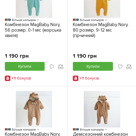
Більше кольорів
Більше кольорів
Комбінезон MagBaby Nory,
Комбінезон MagBaby Nory,
56 розмір, 0-1 міс (морська
80 розмір, 9-12 міс
хвиля)
(гірчичний)
1 190 грн
1 190 грн
Купити
Купити
+11 бонусiв
+11 бонусiв
Більше кольорів
Більше кольорів
Комбінезон MagBaby Nory,
Демісезонний комбінезон