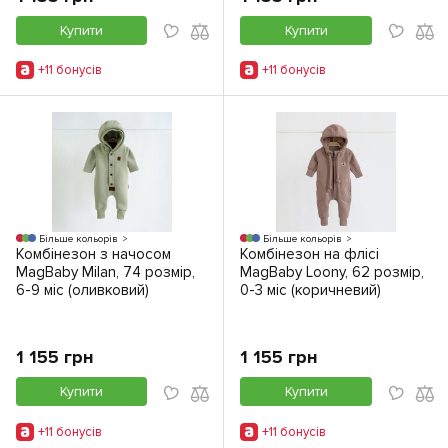
Купити
Купити
+11 бонусiв
+11 бонусiв
Більше кольорів
Більше кольорів
Комбінезон з начосом
Комбінезон на флісі
MagBaby Milan, 74 розмір,
MagBaby Loony, 62 розмір,
6-9 міс (оливковий)
0-3 міс (коричневий)
1 155 грн
1 155 грн
Купити
Купити
+11 бонусiв
+11 бонусiв