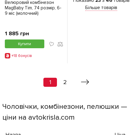
Показано
23
з
46
товарів
Велюровий комбінезон
Більше товарів
MagBaby Tim, 74 розмір, 6-
9 міс (молочний)
1 885 грн
Купити
+18 бонусiв
1
2
Чоловічки, комбінезони, пелюшки —
ціни на avtokrisla.com
Назва
Ціна