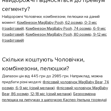
найдорожчі і відносяться до преміум
сегменту?
Найдорожчі Чоловічки, комбінезони, пелюшки на даний
момент:
Комбінезон MagBaby Pooh, 62 розмір, 0-3 міс
(графітовий)
,
Комбінезон MagBaby Pooh, 74 розмір, 6-9 міс
(графітовий)
,
Комбінезон MagBaby Pooh, 80 розмір, 9-12 міс
(графітовий)
Скільки коштують Чоловічки,
комбінезони, пелюшки?
Діапазон цін від 445 грн до 2985 грн. Наприклад, можна
придбати різні моделі:
Флісовий чоловічок MagBaby Bear, 74
розмір, 6-9 міс (сірий меланж)
,
Флісовий чоловічок MagBaby
Bear, 86 розмір, 12-18 міс (сірий меланж)
,
Безрозмірна
пелюшка на липучках з шапочкою Каспер (пильна троянда)