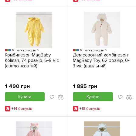
Більше кольорів
Більше кольорів
Комбинезон MagBaby
Демісезонний комбінезон
Kolman, 74 розмір, 6-9 міс
MagBaby Toy, 62 розмір, 0-
(світло-жовтий)
3 міс (ванільний)
1 490 грн
1 885 грн
Купити
Купити
+14 бонусiв
+18 бонусiв