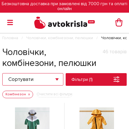
Безкоштовна доставка при замовлені від 7000 грн та оплаті
онлайн
Головна
Чоловічки, комбінезони, пелюшки
Чоловічки, к
Чоловічки,
46 товарів
комбінезони, пелюшки
Сортувати
Фільтри (1)
Очистити всі фільтри
Комбінезон