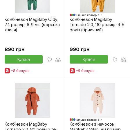
Більше кольорів
Комбінезон MagBaby Oldy,
Комбінезон MagBaby
74 розмір, 6-9 міс (морська
Tornado 2.0, 110 розмір, 4-5
хвиля)
років (гірчичний)
890 грн
990 грн
Купити
Купити
+8 бонусiв
+9 бонусiв
Більше кольорів
Комбінезон MagBaby
Комбінезон з начосом
Tornado 2.0, 80 розмір, 9-
MagBaby Milan, 80 розмір,