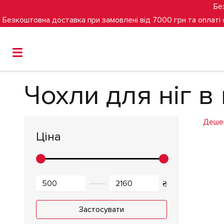
Бе
Безкоштовна доставка при замовлені від 7000 грн та оплаті
Головна
Чохли для ніг
Чохли для ніг в коляску Brita
Чохли для ніг в
Деше
Ціна
₴
Застосувати