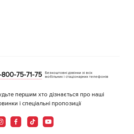
-800-75-71-75
Безкоштовні дзвінки зі всіх
мобільних і стаціонарних телефонів
удьте першим хто дізнається про наші
овинки і спеціальні пропозиції