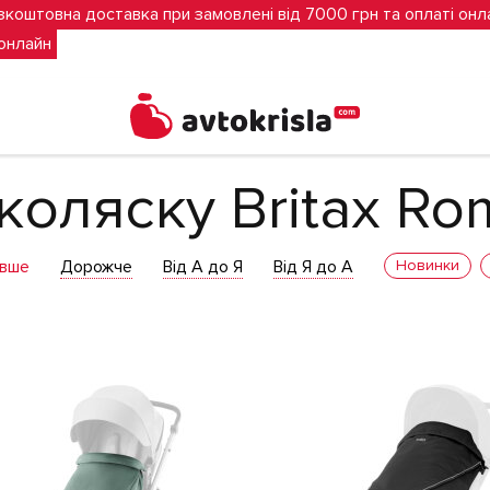
зкоштовна доставка при замовлені від 7000 грн та оплаті онл
 онлайн
x Romer
 коляску Britax Ro
вше
Дорожче
Від А до Я
Від Я до А
Новинки