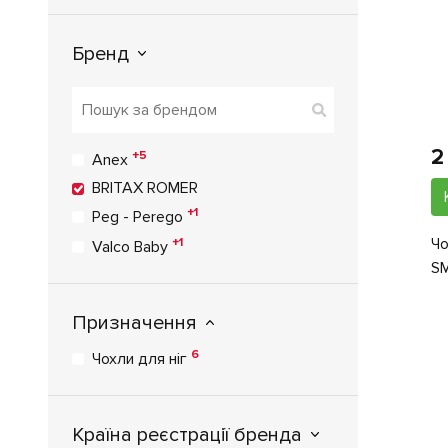
Бренд
2
+5
Anex
BRITAX ROMER
+1
Peg - Perego
Чо
+1
Valco Baby
SM
Призначення
6
Чохли для ніг
Країна реєстрації бренда