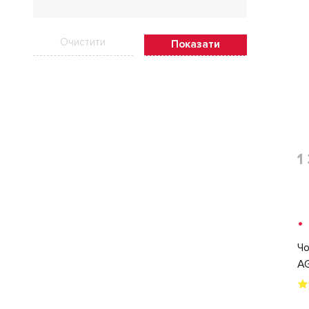
Очистити
Показати
1
•
Чо
AG