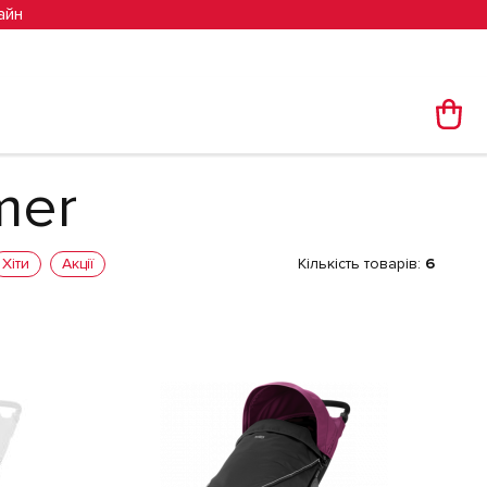
айн
mer
Хіти
Акції
Кількість товарів:
6