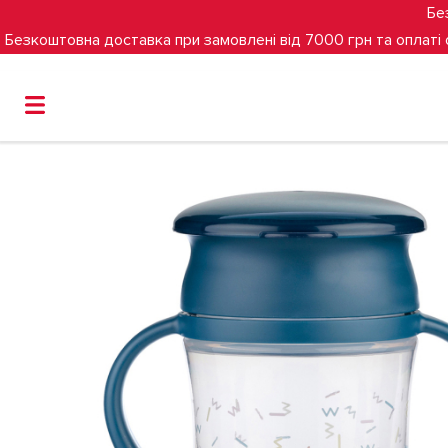
Бе
Безкоштовна доставка при замовлені від 7000 грн та оплаті
Головна
Гігієна та годування
Чашка-непроливайка B