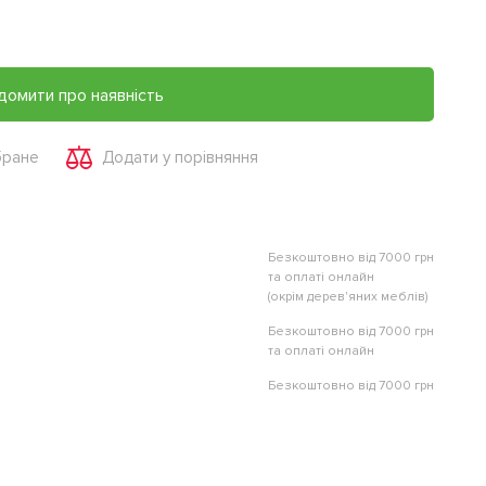
домити про наявність
бране
Додати у порівняння
Безкоштовно від 7000 грн
та оплаті онлайн
(окрім дерев'яних меблів)
Безкоштовно від 7000 грн
та оплаті онлайн
Безкоштовно від 7000 грн