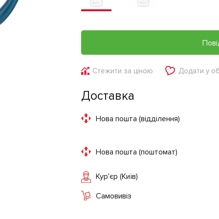
Пові
Стежити за ціною
Додати у о
Доставка
Нова пошта (відділення)
Нова пошта (поштомат)
Кур'єр (Київ)
Самовивіз