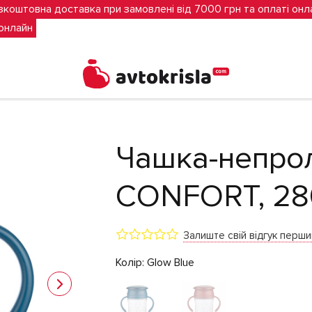
зкоштовна доставка при замовлені від 7000 грн та оплаті онл
 онлайн
EBE CONFORT, 280 мл (Glow Blue)
Чашка-непро
CONFORT, 280
Залиште свій відгук перш
Колір:
Glow Blue