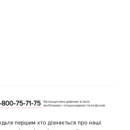
-800-75-71-75
Безкоштовні дзвінки зі всіх
мобільних і стаціонарних телефонів
удьте першим хто дізнається про наші