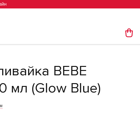
айн
ливайка BEBE
 мл (Glow Blue)
им